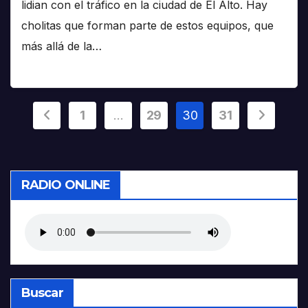
lidian con el tráfico en la ciudad de El Alto. Hay
cholitas que forman parte de estos equipos, que
más allá de la…
Paginación
1
…
29
30
31
de
entradas
RADIO ONLINE
Buscar