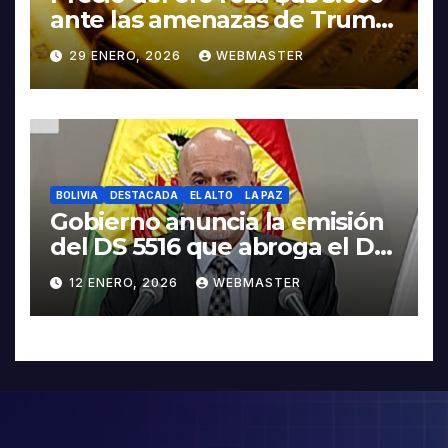
ante las amenazas de Trump
contra Irán
29 ENERO, 2026
WEBMASTER
BOLIVIA
DESTACADA
EL ALTO
LA PAZ
Gobierno anuncia la emisión
del DS 5516 que abroga el DS
5503
12 ENERO, 2026
WEBMASTER