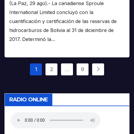
(La Paz, 29 ago).- La canadiense Sproule
International Limited concluyó con la
cuantificación y certificación de las reservas de
hidrocarburos de Bolivia al 31 de diciembre de
2017. Determinó la…
Paginación
1
2
…
9
de
entradas
RADIO ONLINE