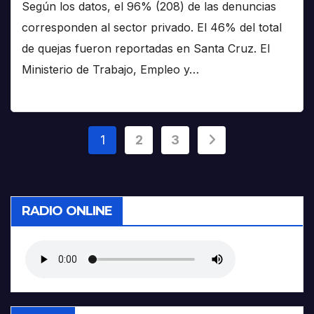
Según los datos, el 96% (208) de las denuncias
corresponden al sector privado. El 46% del total
de quejas fueron reportadas en Santa Cruz. El
Ministerio de Trabajo, Empleo y…
Paginación
1
2
3
de
entradas
RADIO ONLINE