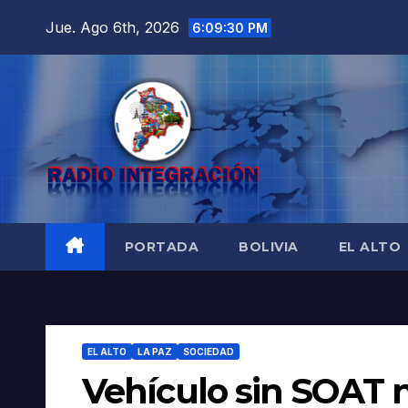
Saltar
Jue. Ago 6th, 2026
6:09:31 PM
al
contenido
PORTADA
BOLIVIA
EL ALTO
EL ALTO
LA PAZ
SOCIEDAD
Vehículo sin SOAT n