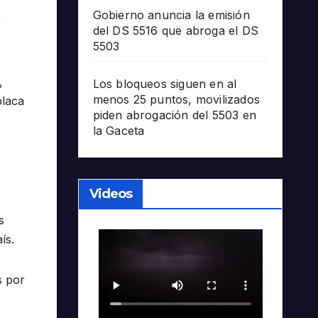
Gobierno anuncia la emisión
o
del DS 5516 que abroga el DS
5503
,
Los bloqueos siguen en al
menos 25 puntos, movilizados
placa
piden abrogación del 5503 en
la Gaceta
Videos
s
ís.
s por