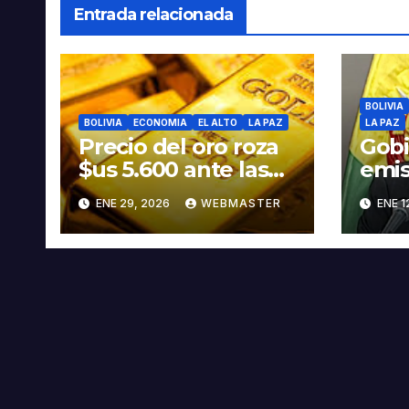
Entrada relacionada
BOLIVIA
BOLIVIA
ECONOMIA
EL ALTO
LA PAZ
LA PAZ
Precio del oro roza
Gobi
$us 5.600 ante las
emis
amenazas de
que 
ENE 29, 2026
WEBMASTER
ENE 1
Trump contra Irán
550