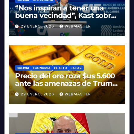
BOLIVIA
DESTACADA
“Nos inspiran a tener una
buena vecindad”, Kast sobre
discurso del presidente
29 ENERO, 2026
WEBMASTER
Rodrigo Paz
BOLIVIA
ECONOMIA
EL ALTO
LA PAZ
Precio del oro roza $us 5.600
ante las amenazas de Trump
contra Irán
29 ENERO, 2026
WEBMASTER