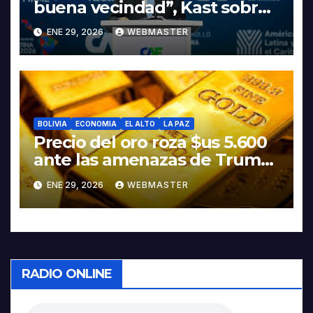
buena vecindad”, Kast sobre
discurso del presidente
ENE 29, 2026
WEBMASTER
Rodrigo Paz
BOLIVIA
ECONOMIA
EL ALTO
LA PAZ
Precio del oro roza $us 5.600
ante las amenazas de Trump
contra Irán
ENE 29, 2026
WEBMASTER
RADIO ONLINE