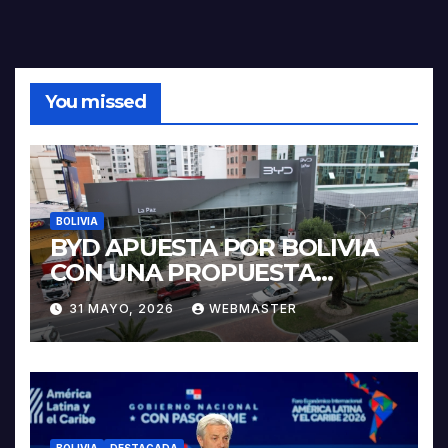
You missed
BOLIVIA
BYD APUESTA POR BOLIVIA
CON UNA PROPUESTA
INTEGRAL PARA IMPULSAR
31 MAYO, 2026
WEBMASTER
LA ELECTROMOVILIDAD Y LA
INDUSTRIALIZACIÓN DEL
LITIO