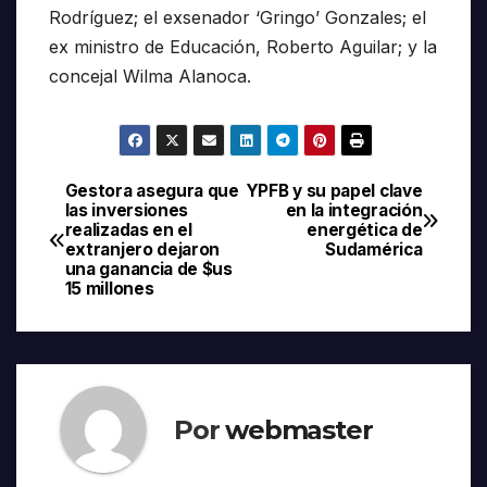
Rodríguez; el exsenador ‘Gringo’ Gonzales; el
ex ministro de Educación, Roberto Aguilar; y la
concejal Wilma Alanoca.
Gestora asegura que
YPFB y su papel clave
Navegación
las inversiones
en la integración
realizadas en el
energética de
de
extranjero dejaron
Sudamérica
una ganancia de $us
entradas
15 millones
Por
webmaster