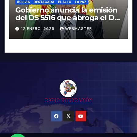
BOLIVIA
DESTACADA
EL ALTO
LA PAZ
Gobierno anuncia la emisión
del DS 5516 que abroga el DS
5503
12 ENERO, 2026
WEBMASTER