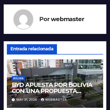
Por
webmaster
Entrada relacionada
BOLIVIA
BYD APUESTA POR BOLIVIA
CON UNA PROPUESTA
INTEGRAL PARA IMPULSAR
MAY 31, 2026
WEBMASTER
LA ELECTROMOVILIDAD Y LA
INDUSTRIALIZACIÓN DEL