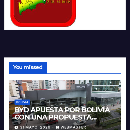
You missed
BOLIVIA
BYD APUESTA POR BOLIVIA
CON UNA PROPUESTA
INTEGRAL PARA IMPULSAR
31 MAYO, 2026
WEBMASTER