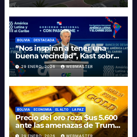
LA ELECTROMOVILIDAD Y LA
INDUSTRIALIZACIÓN DEL
LITIO
BOLIVIA
DESTACADA
“Nos inspiran a tener una
buena vecindad”, Kast sobre
discurso del presidente
29 ENERO, 2026
WEBMASTER
Rodrigo Paz
BOLIVIA
ECONOMIA
EL ALTO
LA PAZ
Precio del oro roza $us 5.600
ante las amenazas de Trump
contra Irán
29 ENERO, 2026
WEBMASTER