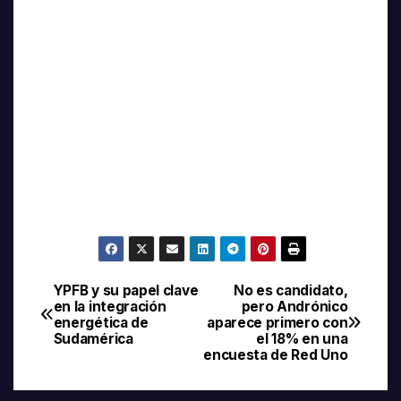
YPFB y su papel clave
No es candidato,
Navegación
en la integración
pero Andrónico
energética de
aparece primero con
de
Sudamérica
el 18% en una
encuesta de Red Uno
entradas