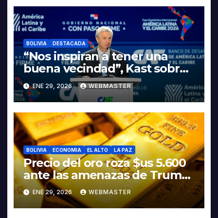
LITIO
BOLIVIA
DESTACADA
“Nos inspiran a tener una
buena vecindad”, Kast sobre
discurso del presidente
ENE 29, 2026
WEBMASTER
Rodrigo Paz
BOLIVIA
ECONOMIA
EL ALTO
LA PAZ
Precio del oro roza $us 5.600
ante las amenazas de Trump
contra Irán
ENE 29, 2026
WEBMASTER