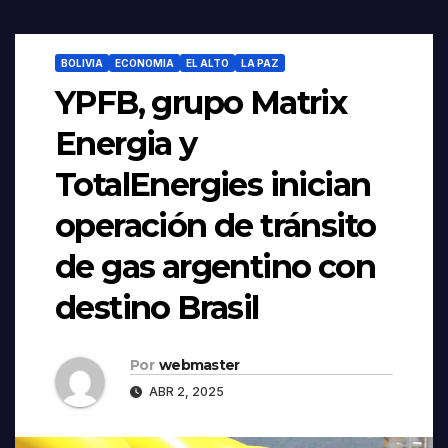
BOLIVIA
ECONOMIA
EL ALTO
LA PAZ
YPFB, grupo Matrix
Energia y
TotalEnergies inician
operación de tránsito
de gas argentino con
destino Brasil
Por
webmaster
ABR 2, 2025