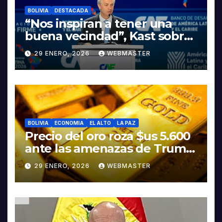
BOLIVIA
DESTACADA
“Nos inspiran a tener una
buena vecindad”, Kast sobre
discurso del presidente
29 ENERO, 2026
WEBMASTER
Rodrigo Paz
BOLIVIA
ECONOMIA
EL ALTO
LA PAZ
Precio del oro roza $us 5.600
ante las amenazas de Trump
contra Irán
29 ENERO, 2026
WEBMASTER