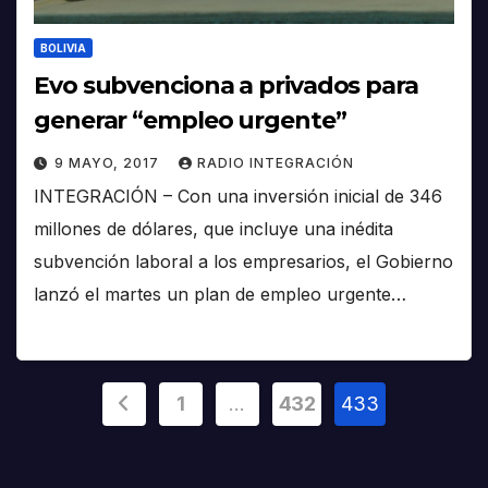
BOLIVIA
Evo subvenciona a privados para
generar “empleo urgente”
9 MAYO, 2017
RADIO INTEGRACIÓN
INTEGRACIÓN – Con una inversión inicial de 346
millones de dólares, que incluye una inédita
subvención laboral a los empresarios, el Gobierno
lanzó el martes un plan de empleo urgente…
Paginación
1
…
432
433
de