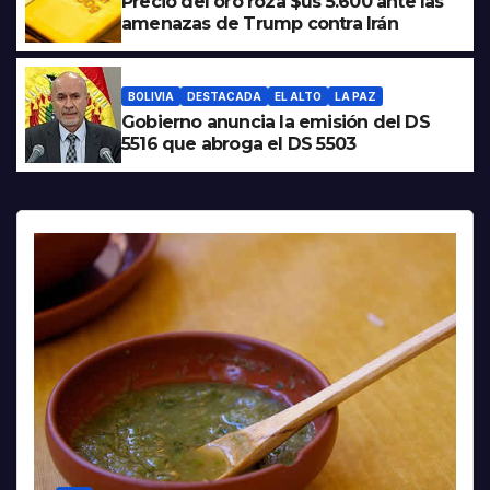
Precio del oro roza $us 5.600 ante las
amenazas de Trump contra Irán
BOLIVIA
DESTACADA
EL ALTO
LA PAZ
Gobierno anuncia la emisión del DS
5516 que abroga el DS 5503