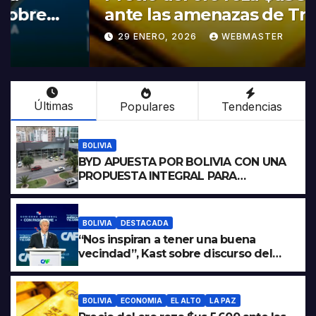
ante las amenazas de Trump
contra Irán
29 ENERO, 2026
WEBMASTER
Últimas
Populares
Tendencias
BOLIVIA
BYD APUESTA POR BOLIVIA CON UNA
PROPUESTA INTEGRAL PARA
IMPULSAR LA ELECTROMOVILIDAD Y
LA INDUSTRIALIZACIÓN DEL LITIO
BOLIVIA
DESTACADA
“Nos inspiran a tener una buena
vecindad”, Kast sobre discurso del
presidente Rodrigo Paz
BOLIVIA
ECONOMIA
EL ALTO
LA PAZ