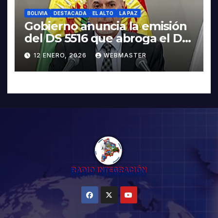
BOLIVIA
DESTACADA
EL ALTO
LA PAZ
Gobierno anuncia la emisión
del DS 5516 que abroga el DS
5503
12 ENERO, 2026
WEBMASTER