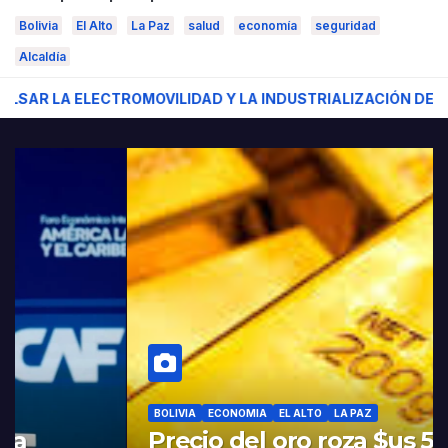
Bolivia
El Alto
La Paz
salud
economía
seguridad
Alcaldía
OMOVILIDAD Y LA INDUSTRIALIZACIÓN DEL LITIO
“Nos 
BOLIVIA
ECONOMIA
EL ALTO
LA PAZ
Precio del oro roza $us 5.600