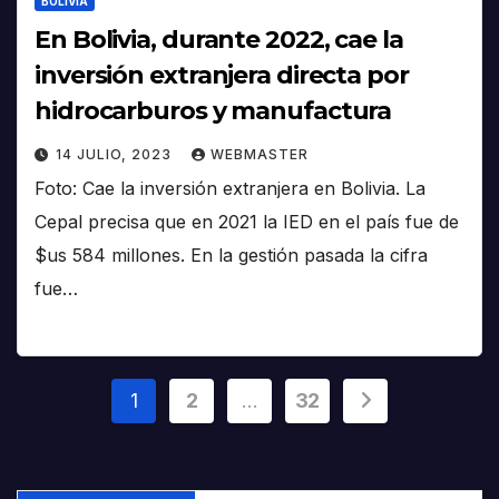
BOLIVIA
En Bolivia, durante 2022, cae la
inversión extranjera directa por
hidrocarburos y manufactura
14 JULIO, 2023
WEBMASTER
Foto: Cae la inversión extranjera en Bolivia. La
Cepal precisa que en 2021 la IED en el país fue de
$us 584 millones. En la gestión pasada la cifra
fue…
Paginación
1
2
…
32
de
entradas