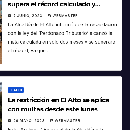
supera el récord calculado y
quedan tres semanas de rebaja al
7 JUNIO, 2023
WEBMASTER
100%
La Alcaldía de El Alto informó que la recaudación
con la ley del ‘Perdonazo Tributario’ alcanzó la
meta calculada en sólo dos meses y se superará
el récord, ya que…
EL ALTO
La restricción en El Alto se aplica
con multas desde este lunes
29 MAYO, 2023
WEBMASTER
Foto: Archivo. / Personal de la Alcaldía y la