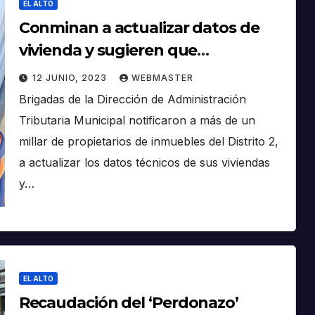
EL ALTO
Conminan a actualizar datos de
vivienda y sugieren que
aprovechen el ´Perdonazo
12 JUNIO, 2023
WEBMASTER
Tributario´
Brigadas de la Dirección de Administración
Tributaria Municipal notificaron a más de un
millar de propietarios de inmuebles del Distrito 2,
a actualizar los datos técnicos de sus viviendas
y…
EL ALTO
Recaudación del ‘Perdonazo’