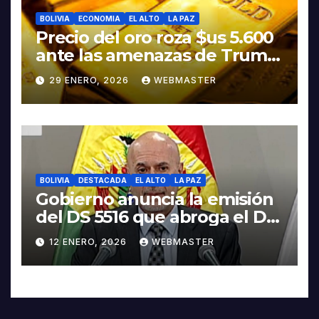
BOLIVIA
ECONOMIA
EL ALTO
LA PAZ
Precio del oro roza $us 5.600
ante las amenazas de Trump
contra Irán
29 ENERO, 2026
WEBMASTER
BOLIVIA
DESTACADA
EL ALTO
LA PAZ
Gobierno anuncia la emisión
del DS 5516 que abroga el DS
5503
12 ENERO, 2026
WEBMASTER