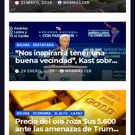
31 MAYO, 2026
WEBMASTER
LA ELECTROMOVILIDAD Y LA
INDUSTRIALIZACIÓN DEL
LITIO
BOLIVIA
DESTACADA
“Nos inspiran a tener una
buena vecindad”, Kast sobre
discurso del presidente
29 ENERO, 2026
WEBMASTER
Rodrigo Paz
BOLIVIA
ECONOMIA
EL ALTO
LA PAZ
Precio del oro roza $us 5.600
ante las amenazas de Trump