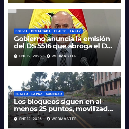
BOLIVIA
DESTACADA
EL ALTO
LA PAZ
Gobierno anuncia la emisión
del DS 5516 que abroga el DS
5503
ENE 12, 2026
WEBMASTER
EL ALTO
LA PAZ
SOCIEDAD
Los bloqueos siguen en al
menos 25 puntos, movilizados
piden abrogación del 5503 en
ENE 12, 2026
WEBMASTER
la Gaceta