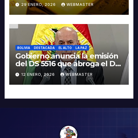
contra Irán
29 ENERO, 2026
WEBMASTER
BOLIVIA
DESTACADA
EL ALTO
LA PAZ
Gobierno anuncia la emisión
del DS 5516 que abroga el DS
5503
12 ENERO, 2026
WEBMASTER