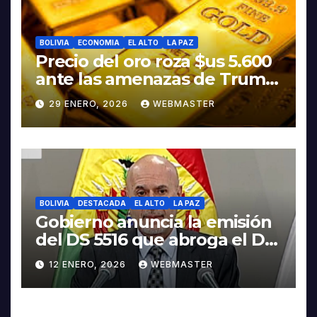
BOLIVIA
ECONOMIA
EL ALTO
LA PAZ
Precio del oro roza $us 5.600
ante las amenazas de Trump
contra Irán
29 ENERO, 2026
WEBMASTER
BOLIVIA
DESTACADA
EL ALTO
LA PAZ
Gobierno anuncia la emisión
del DS 5516 que abroga el DS
5503
12 ENERO, 2026
WEBMASTER