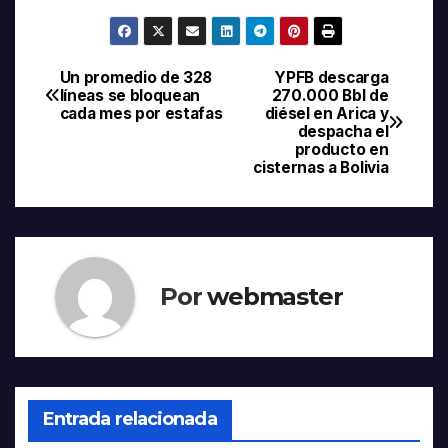
Un promedio de 328
YPFB descarga
Navegación
líneas se bloquean
270.000 Bbl de
cada mes por estafas
diésel en Arica y
de
despacha el
producto en
entradas
cisternas a Bolivia
Por
webmaster
Entrada relacionada