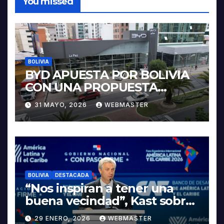
You missed
BOLIVIA
BYD APUESTA POR BOLIVIA
CON UNA PROPUESTA
INTEGRAL PARA IMPULSAR
31 MAYO, 2026
WEBMASTER
LA ELECTROMOVILIDAD Y LA
INDUSTRIALIZACIÓN DEL
LITIO
BOLIVIA
DESTACADA
“Nos inspiran a tener una
buena vecindad”, Kast sobre
discurso del presidente
29 ENERO, 2026
WEBMASTER