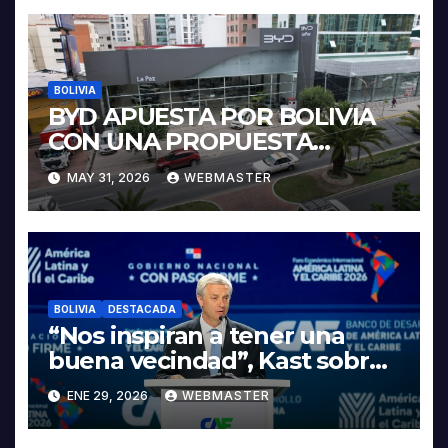
BOLIVIA
BYD APUESTA POR BOLIVIA
CON UNA PROPUESTA
INTEGRAL PARA IMPULSAR
MAY 31, 2026
WEBMASTER
LA ELECTROMOVILIDAD Y LA
INDUSTRIALIZACIÓN DEL
LITIO
BOLIVIA
DESTACADA
“Nos inspiran a tener una
buena vecindad”, Kast sobre
discurso del presidente
ENE 29, 2026
WEBMASTER
Rodrigo Paz