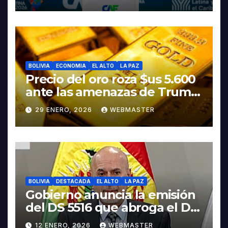
Rodrigo Paz
BOLIVIA
ECONOMIA
EL ALTO
LA PAZ
Precio del oro roza $us 5.600
ante las amenazas de Trump
contra Irán
29 ENERO, 2026
WEBMASTER
BOLIVIA
DESTACADA
EL ALTO
LA PAZ
Gobierno anuncia la emisión
del DS 5516 que abroga el DS
5503
12 ENERO, 2026
WEBMASTER