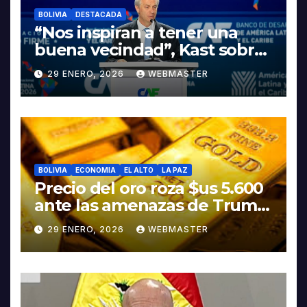
BOLIVIA
DESTACADA
“Nos inspiran a tener una
buena vecindad”, Kast sobre
discurso del presidente
29 ENERO, 2026
WEBMASTER
Rodrigo Paz
BOLIVIA
ECONOMIA
EL ALTO
LA PAZ
Precio del oro roza $us 5.600
ante las amenazas de Trump
contra Irán
29 ENERO, 2026
WEBMASTER