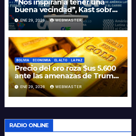
“Nos inspiran a tener una
buena vecindad”, Kast sobre
discurso del presidente
ENE 29, 2026
WEBMASTER
Rodrigo Paz
BOLIVIA
ECONOMIA
EL ALTO
LA PAZ
Precio del oro roza $us 5.600
ante las amenazas de Trump
contra Irán
ENE 29, 2026
WEBMASTER
RADIO ONLINE