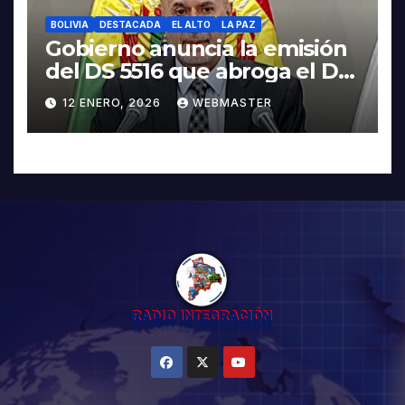
BOLIVIA
DESTACADA
EL ALTO
LA PAZ
Gobierno anuncia la emisión
del DS 5516 que abroga el DS
5503
12 ENERO, 2026
WEBMASTER