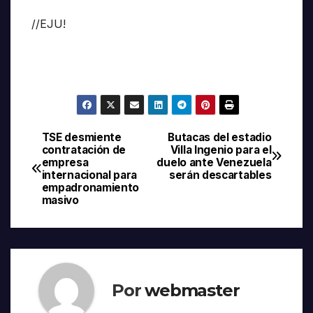
//EJU!
TSE desmiente
Butacas del estadio
Navegación
contratación de
Villa Ingenio para el
empresa
duelo ante Venezuela
de
internacional para
serán descartables
empadronamiento
entradas
masivo
Por
webmaster