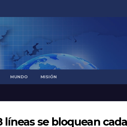
MUNDO
MISIÓN
 líneas se bloquean cad