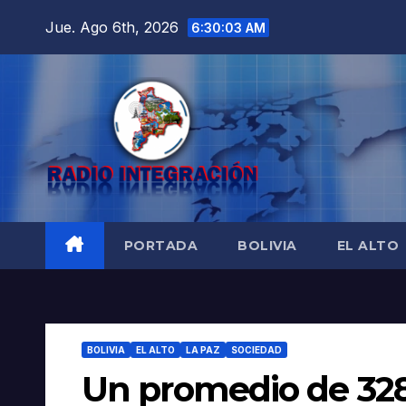
Saltar
Jue. Ago 6th, 2026
6:30:04 AM
al
contenido
PORTADA
BOLIVIA
EL ALTO
BOLIVIA
EL ALTO
LA PAZ
SOCIEDAD
Un promedio de 328