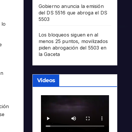
Gobierno anuncia la emisión
del DS 5516 que abroga el DS
5503
 lo
Los bloqueos siguen en al
menos 25 puntos, movilizados
e
piden abrogación del 5503 en
la Gaceta
ón
Videos
ción
se