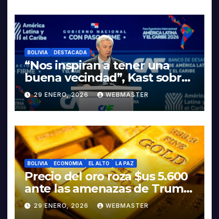
INDUSTRIALIZACIÓN DEL
LITIO
BOLIVIA
DESTACADA
“Nos inspiran a tener una
buena vecindad”, Kast sobre
discurso del presidente
29 ENERO, 2026
WEBMASTER
Rodrigo Paz
BOLIVIA
ECONOMIA
EL ALTO
LA PAZ
Precio del oro roza $us 5.600
ante las amenazas de Trump
contra Irán
29 ENERO, 2026
WEBMASTER