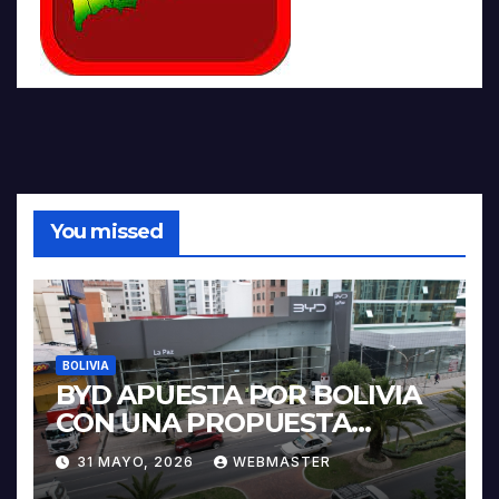
You missed
BOLIVIA
BYD APUESTA POR BOLIVIA
CON UNA PROPUESTA
INTEGRAL PARA IMPULSAR
31 MAYO, 2026
WEBMASTER
LA ELECTROMOVILIDAD Y LA