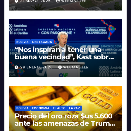
31 MAYO, 2026
WEBMASTER
LA ELECTROMOVILIDAD Y LA
INDUSTRIALIZACIÓN DEL
LITIO
BOLIVIA
DESTACADA
“Nos inspiran a tener una
buena vecindad”, Kast sobre
discurso del presidente
29 ENERO, 2026
WEBMASTER
Rodrigo Paz
BOLIVIA
ECONOMIA
EL ALTO
LA PAZ
Precio del oro roza $us 5.600
ante las amenazas de Trump
contra Irán