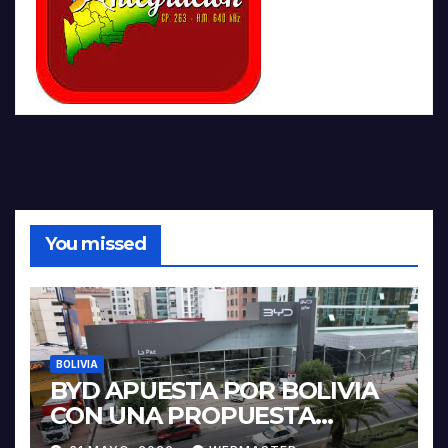
You missed
BOLIVIA
BYD APUESTA POR BOLIVIA
CON UNA PROPUESTA
INTEGRAL PARA IMPULSAR