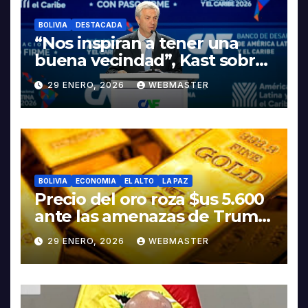
BOLIVIA
DESTACADA
“Nos inspiran a tener una
buena vecindad”, Kast sobre
discurso del presidente
29 ENERO, 2026
WEBMASTER
Rodrigo Paz
BOLIVIA
ECONOMIA
EL ALTO
LA PAZ
Precio del oro roza $us 5.600
ante las amenazas de Trump
contra Irán
29 ENERO, 2026
WEBMASTER