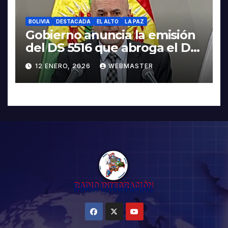
BOLIVIA
DESTACADA
EL ALTO
LA PAZ
Gobierno anuncia la emisión
del DS 5516 que abroga el DS
5503
12 ENERO, 2026
WEBMASTER