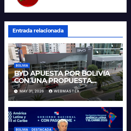
Entrada relacionada
BOLIVIA
BYD APUESTA POR BOLIVIA
CON UNA PROPUESTA
INTEGRAL PARA IMPULSAR
MAY 31, 2026
WEBMASTER
LA ELECTROMOVILIDAD Y LA
INDUSTRIALIZACIÓN DEL
LITIO
BOLIVIA
DESTACADA