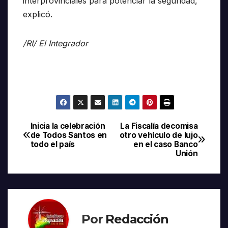
interprovinciales para potenciar la seguridad,
explicó.
/RI/ El Integrador
Inicia la celebración
La Fiscalía decomisa
Navegación
de Todos Santos en
otro vehículo de lujo
todo el país
en el caso Banco
de
Unión
entradas
Por
Redacción