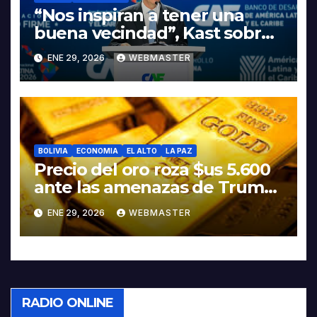
“Nos inspiran a tener una
buena vecindad”, Kast sobre
discurso del presidente
ENE 29, 2026
WEBMASTER
Rodrigo Paz
BOLIVIA
ECONOMIA
EL ALTO
LA PAZ
Precio del oro roza $us 5.600
ante las amenazas de Trump
contra Irán
ENE 29, 2026
WEBMASTER
RADIO ONLINE