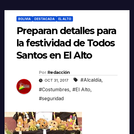
BOLIVIA
DESTACADA
EL ALTO
Preparan detalles para
la festividad de Todos
Santos en El Alto
Por
Redacción
#Alcaldía
,
OCT 31, 2017
#Costumbres
,
#El Alto
,
#seguridad