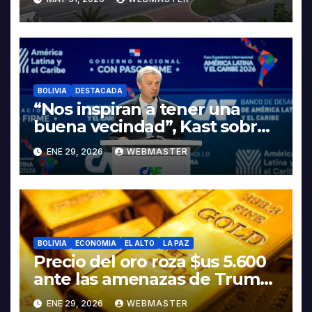
LA ELECTROMOVILIDAD Y LA
INDUSTRIALIZACIÓN DEL
LITIO
BOLIVIA
DESTACADA
“Nos inspiran a tener una
buena vecindad”, Kast sobre
discurso del presidente
ENE 29, 2026
WEBMASTER
Rodrigo Paz
BOLIVIA
ECONOMIA
EL ALTO
LA PAZ
Precio del oro roza $us 5.600
ante las amenazas de Trump
contra Irán
ENE 29, 2026
WEBMASTER