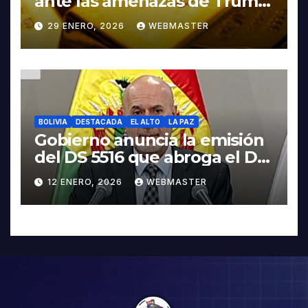
ante las amenazas de Trump
contra Irán
29 ENERO, 2026
WEBMASTER
BOLIVIA
DESTACADA
EL ALTO
LA PAZ
Gobierno anuncia la emisión
del DS 5516 que abroga el DS
5503
12 ENERO, 2026
WEBMASTER