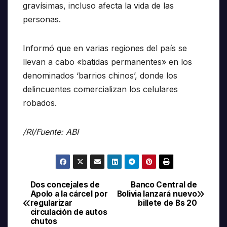
gravísimas, incluso afecta la vida de las
personas.
Informó que en varias regiones del país se
llevan a cabo «batidas permanentes» en los
denominados ‘barrios chinos’, donde los
delincuentes comercializan los celulares
robados.
/RI/Fuente: ABI
Dos concejales de
Banco Central de
Navegación
Apolo a la cárcel por
Bolivia lanzará nuevo
regularizar
billete de Bs 20
de
circulación de autos
chutos