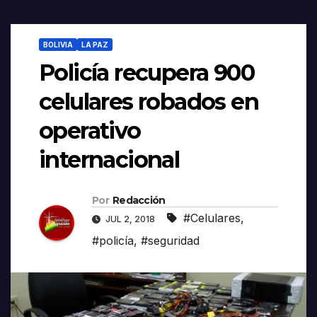
BOLIVIA
LA PAZ
Policía recupera 900
celulares robados en
operativo
internacional
Por
Redacción
#Celulares
,
JUL 2, 2018
#policía
,
#seguridad