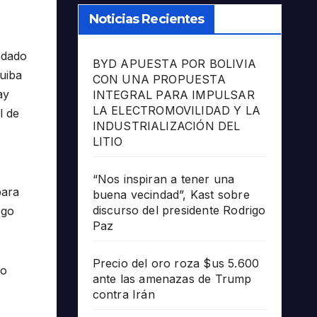
Noticias Recientes
adado
BYD APUESTA POR BOLIVIA
uiba
CON UNA PROPUESTA
ay
INTEGRAL PARA IMPULSAR
LA ELECTROMOVILIDAD Y LA
l de
INDUSTRIALIZACIÓN DEL
LITIO
“Nos inspiran a tener una
bara
buena vecindad”, Kast sobre
discurso del presidente Rodrigo
ego
Paz
Precio del oro roza $us 5.600
io
ante las amenazas de Trump
contra Irán