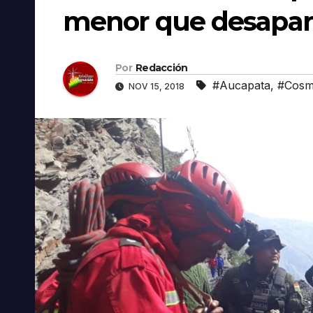
menor que desapar
Por
Redacción
#Aucapata
,
#Cosm
NOV 15, 2018