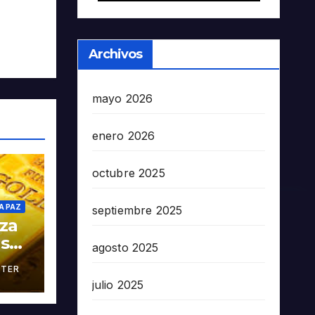
Archivos
mayo 2026
enero 2026
octubre 2025
A PAZ
septiembre 2025
oza
as
agosto 2025
TER
án
julio 2025