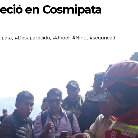
eció en Cosmipata
ipata
,
#Desaparecido
,
#Jhoel
,
#Niño
,
#seguridad