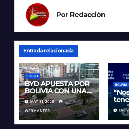
Por
Redacción
Entrada relacionada
BOLIVIA
BYD APUESTA POR
BOLIVIA
BOLIVIA CON UNA
“Nos
PROPUESTA
tene
MAY 31, 2026
INTEGRAL PARA
veci
ENE 2
IMPULSAR LA
WEBMASTER
sobr
ELECTROMOVILIDA
pres
D Y LA
Paz