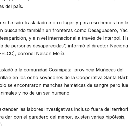
as del país.
 si ha sido trasladado a otro lugar y para eso hemos trasl
tán buscando también en fronteras como Desaguadero, Yac
esaparición, y a nivel internacional a través de Interpol. H
da de personas desaparecidas”, informó el director Naciona
(FELCC), coronel Nelson Mejía.
trasladó a la comunidad Cosmipata, provincia Muñecas del
rillaje en los ocho sovacones de la Cooperativa Santa Bár
 Solo se encontraron manchas hemáticas de sangre pero lu
 animales y no de un ser humano
extender las labores investigativas incluso fuera del territor
 dar con el paradero del menor, existen varias hipótesis,
ó.