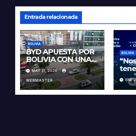
Entrada relacionada
BOLIVIA
BYD APUESTA POR
BOLIVIA
BOLIVIA CON UNA
“Nos
PROPUESTA
tene
MAY 31, 2026
INTEGRAL PARA
veci
ENE 2
IMPULSAR LA
WEBMASTER
sobr
ELECTROMOVILIDA
pres
D Y LA
Paz
INDUSTRIALIZACIÓ
N DEL LITIO