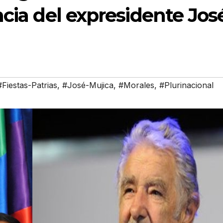
ncia del expresidente Jos
#Fiestas-Patrias
,
#José-Mujica
,
#Morales
,
#Plurinacional