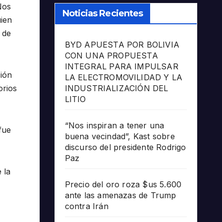
Nos
Noticias Recientes
uien
 de
BYD APUESTA POR BOLIVIA
CON UNA PROPUESTA
INTEGRAL PARA IMPULSAR
sión
LA ELECTROMOVILIDAD Y LA
orios
INDUSTRIALIZACIÓN DEL
LITIO
“Nos inspiran a tener una
fue
buena vecindad”, Kast sobre
discurso del presidente Rodrigo
Paz
 la
Precio del oro roza $us 5.600
ante las amenazas de Trump
contra Irán