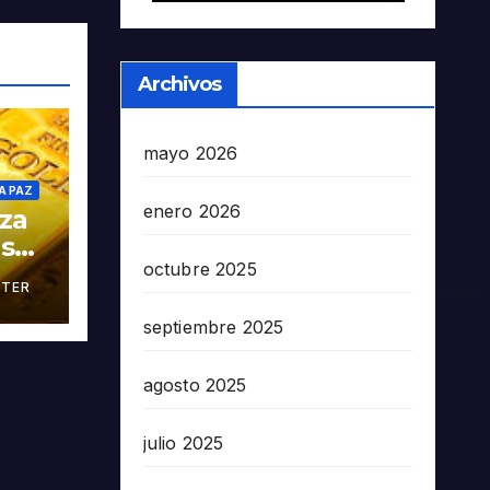
Archivos
mayo 2026
A PAZ
enero 2026
oza
as
octubre 2025
TER
án
septiembre 2025
agosto 2025
julio 2025