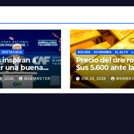
DESTACADA
BOLIVIA
ECONOMIA
EL ALTO
L
 inspiran a
Precio del oro r
r una buena
$us 5.600 ante l
ndad”, Kast
amenazas de
9, 2026
WEBMASTER
ENE 29, 2026
WEBMAS
e discurso del
Trump contra Ir
idente Rodrigo