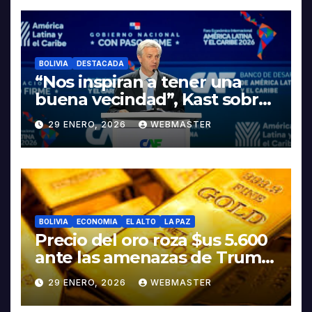
LITIO
BOLIVIA
DESTACADA
“Nos inspiran a tener una
buena vecindad”, Kast sobre
discurso del presidente
29 ENERO, 2026
WEBMASTER
Rodrigo Paz
BOLIVIA
ECONOMIA
EL ALTO
LA PAZ
Precio del oro roza $us 5.600
ante las amenazas de Trump
contra Irán
29 ENERO, 2026
WEBMASTER