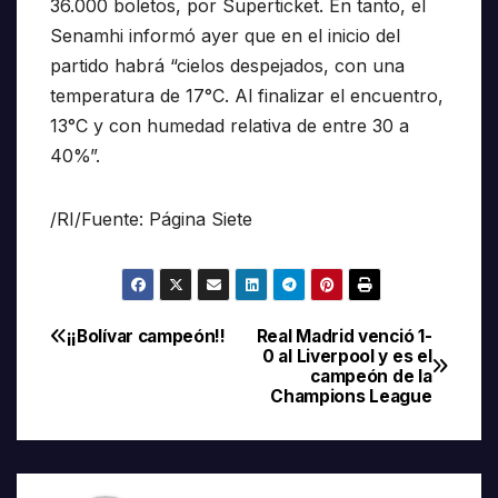
36.000 boletos, por Superticket. En tanto, el
Senamhi informó ayer que en el inicio del
partido habrá “cielos despejados, con una
temperatura de 17°C. Al finalizar el encuentro,
13°C y con humedad relativa de entre 30 a
40%”.
/RI/Fuente: Página Siete
¡¡Bolívar campeón!!
Real Madrid venció 1-
Navegación
0 al Liverpool y es el
campeón de la
de
Champions League
entradas