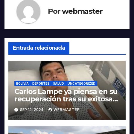
Por
webmaster
Entrada relacionada
BOLIVIA
DEPORTES
SALUD
UNCATEGORIZED
Carlos Lampe ya piensa en su
recuperación tras su exitosa
operación en el tendón de
SEP 12, 2024
WEBMASTER
Aquiles