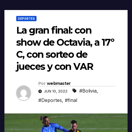
DEPORTES
La gran final: con
show de Octavia, a 17º
C, con sorteo de
jueces y con VAR
Por
webmaster
#Bolivia
,
JUN 10, 2022
#Deportes
,
#final