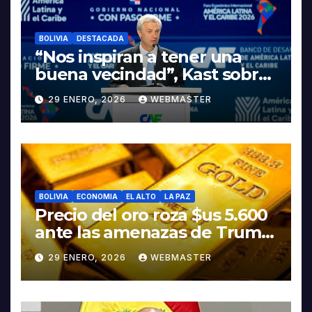
BOLIVIA
DESTACADA
“Nos inspiran a tener una
buena vecindad”, Kast sobre
discurso del presidente
29 ENERO, 2026
WEBMASTER
Rodrigo Paz
BOLIVIA
ECONOMIA
EL ALTO
LA PAZ
Precio del oro roza $us 5.600
ante las amenazas de Trump
contra Irán
29 ENERO, 2026
WEBMASTER