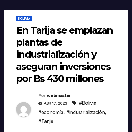
BOLIVIA
En Tarija se emplazan
plantas de
industrialización y
aseguran inversiones
por Bs 430 millones
Por
webmaster
#Bolivia
,
ABR 17, 2023
#economía
,
#industrialización
,
#Tarija