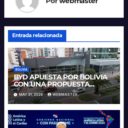
Por
webmaster
Entrada relacionada
BOLIVIA
BYD APUESTA POR BOLIVIA
CON UNA PROPUESTA
INTEGRAL PARA IMPULSAR
MAY 31, 2026
WEBMASTER
LA ELECTROMOVILIDAD Y LA
INDUSTRIALIZACIÓN DEL
LITIO