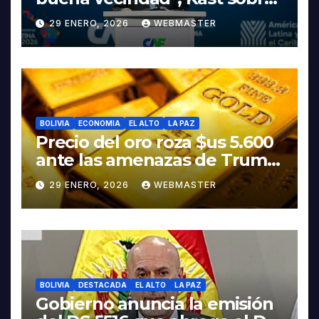
discurso del presidente
29 ENERO, 2026
WEBMASTER
Rodrigo Paz
BOLIVIA
ECONOMIA
EL ALTO
LA PAZ
Precio del oro roza $us 5.600
ante las amenazas de Trump
contra Irán
29 ENERO, 2026
WEBMASTER
BOLIVIA
DESTACADA
EL ALTO
LA PAZ
Gobierno anuncia la emisión