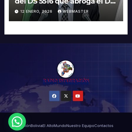
del DS 5516 que abroga el DS
5503
12 ENERO, 2026
WEBMASTER
¿Necesitas Ayuda?
Misión
Bolivia
El Alto
Mundo
Nuestro Equipo
Contactos