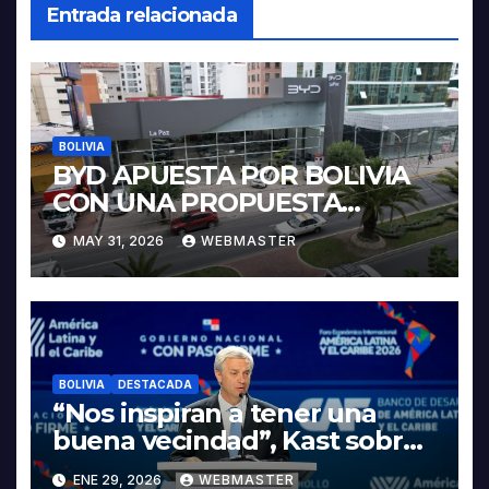
Entrada relacionada
BOLIVIA
BYD APUESTA POR BOLIVIA
CON UNA PROPUESTA
INTEGRAL PARA IMPULSAR
MAY 31, 2026
WEBMASTER
LA ELECTROMOVILIDAD Y LA
INDUSTRIALIZACIÓN DEL
LITIO
BOLIVIA
DESTACADA
“Nos inspiran a tener una
buena vecindad”, Kast sobre
discurso del presidente
ENE 29, 2026
WEBMASTER