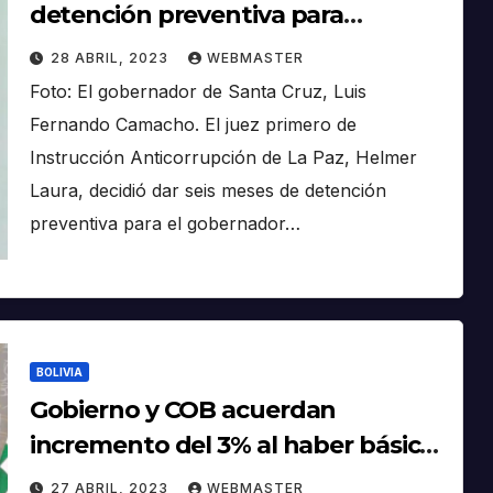
detención preventiva para
Camacho por el paro de 36 días
28 ABRIL, 2023
WEBMASTER
Foto: El gobernador de Santa Cruz, Luis
Fernando Camacho. El juez primero de
Instrucción Anticorrupción de La Paz, Helmer
Laura, decidió dar seis meses de detención
preventiva para el gobernador…
BOLIVIA
Gobierno y COB acuerdan
incremento del 3% al haber básico
y 5% al Salario Mínimo Nacional
27 ABRIL, 2023
WEBMASTER