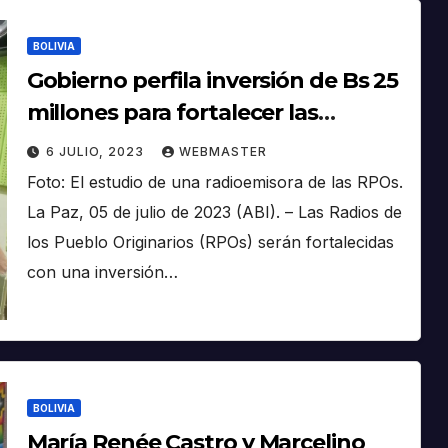
BOLIVIA
Gobierno perfila inversión de Bs 25
millones para fortalecer las
radioemisoras de los pueblos
6 JULIO, 2023
WEBMASTER
originarios
Foto: El estudio de una radioemisora de las RPOs.
La Paz, 05 de julio de 2023 (ABI). – Las Radios de
los Pueblo Originarios (RPOs) serán fortalecidas
con una inversión…
BOLIVIA
María Renée Castro y Marcelino