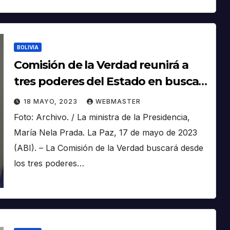
BOLIVIA
Comisión de la Verdad reunirá a
tres poderes del Estado en busca
de justicia y reparación para
18 MAYO, 2023
WEBMASTER
víctimas de religiosos pederastas
Foto: Archivo. / La ministra de la Presidencia,
María Nela Prada. La Paz, 17 de mayo de 2023
(ABI). – La Comisión de la Verdad buscará desde
los tres poderes…