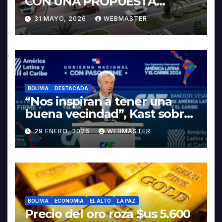
CON UNA PROPUESTA
INTEGRAL PARA IMPULSAR
31 MAYO, 2026
WEBMASTER
LA ELECTROMOVILIDAD Y LA
INDUSTRIALIZACIÓN DEL
LITIO
BOLIVIA
DESTACADA
“Nos inspiran a tener una
buena vecindad”, Kast sobre
discurso del presidente
29 ENERO, 2026
WEBMASTER
Rodrigo Paz
BOLIVIA
ECONOMIA
EL ALTO
LA PAZ
Precio del oro roza $us 5.600