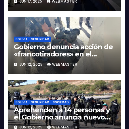
JUN 17, 2025
WEBMASTER
BOLIVIA
SEGURIDAD
Gobierno denuncia acción de
«francotiradores» en el
asesinato de policías
JUN 12, 2025
WEBMASTER
BOLIVIA
SEGURIDAD
SOCIEDAD
Aprehenden a 14 personas y
el Gobierno anuncia nuevo
operativo en Llallagua
JUN 12, 2025
WEBMASTER