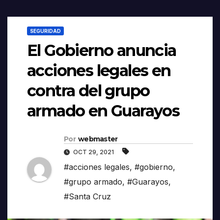
SEGURIDAD
El Gobierno anuncia
acciones legales en
contra del grupo
armado en Guarayos
Por
webmaster
OCT 29, 2021
#acciones legales
,
#gobierno
,
#grupo armado
,
#Guarayos
,
#Santa Cruz