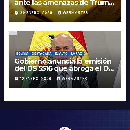
ante las amenazas de Trump
contra Irán
29 ENERO, 2026
WEBMASTER
BOLIVIA
DESTACADA
EL ALTO
LA PAZ
Gobierno anuncia la emisión
del DS 5516 que abroga el DS
5503
12 ENERO, 2026
WEBMASTER