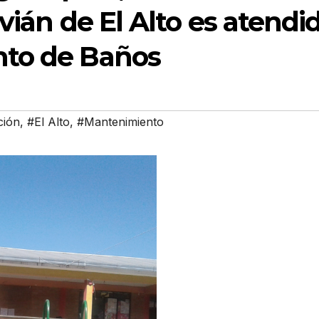
vián de El Alto es atendi
nto de Baños
ción
,
#El Alto
,
#Mantenimiento