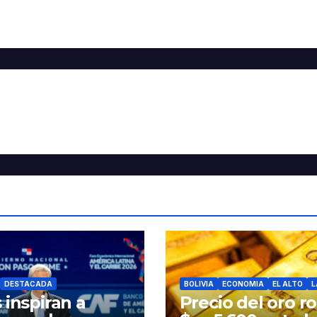
DESTACADA
BOLIVIA
ECONOMIA
EL ALTO
L
 inspiran a
Precio del oro r