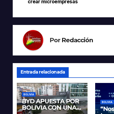
de
crear microempresas
entradas
Por
Redacción
Entrada relacionada
BOLIVIA
BYD APUESTA POR
BOLIVIA
BOLIVIA CON UNA
“Nos
PROPUESTA