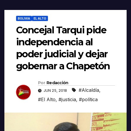
BOLIVIA
EL ALTO
Concejal Tarqui pide
independencia al
poder judicial y dejar
gobernar a Chapetón
Por
Redacción
#Alcaldía
,
JUN 25, 2018
#El Alto
,
#justicia
,
#política