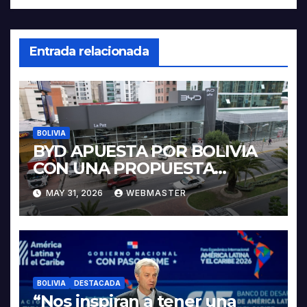
Entrada relacionada
BOLIVIA
BYD APUESTA POR BOLIVIA
CON UNA PROPUESTA
INTEGRAL PARA IMPULSAR
MAY 31, 2026
WEBMASTER
LA ELECTROMOVILIDAD Y LA
INDUSTRIALIZACIÓN DEL
LITIO
BOLIVIA
DESTACADA
“Nos inspiran a tener una