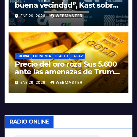
buena vecindad”, Kast sobre
discurso del presidente
ENE 29, 2026
WEBMASTER
Rodrigo Paz
BOLIVIA
ECONOMIA
EL ALTO
LA PAZ
Precio del oro roza $us 5.600
ante las amenazas de Trump
contra Irán
ENE 29, 2026
WEBMASTER
RADIO ONLINE