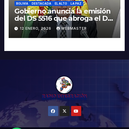
BOLIVIA
DESTACADA
EL ALTO
LA PAZ
Gobierno anuncia la emisión
del DS 5516 que abroga el DS
5503
12 ENERO, 2026
WEBMASTER