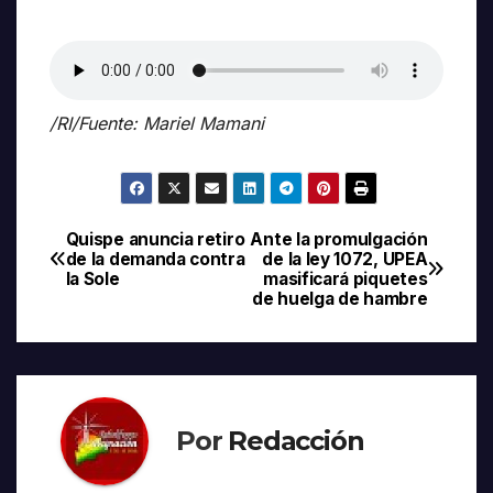
/RI/Fuente: Mariel Mamani
Quispe anuncia retiro
Ante la promulgación
Navegación
de la demanda contra
de la ley 1072, UPEA
la Sole
masificará piquetes
de
de huelga de hambre
entradas
Por
Redacción