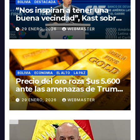
BOLIVIA
DESTACADA
“Nos inspiran a tener una
buena vecindad”, Kast sobre
discurso del presidente
29 ENERO, 2026
WEBMASTER
Rodrigo Paz
BOLIVIA
ECONOMIA
EL ALTO
LA PAZ
Precio del oro roza $us 5.600
ante las amenazas de Trump
contra Irán
29 ENERO, 2026
WEBMASTER