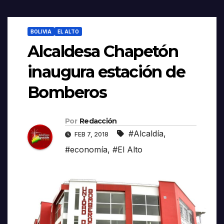
BOLIVIA
EL ALTO
Alcaldesa Chapetón
inaugura estación de
Bomberos
Por
Redacción
#Alcaldía
,
FEB 7, 2018
#economía
,
#El Alto