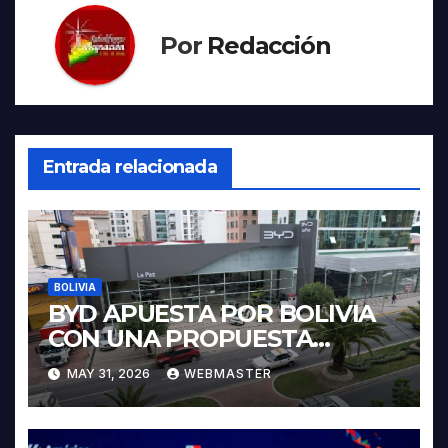
Por
Redacción
Entrada relacionada
BOLIVIA
BYD APUESTA POR BOLIVIA
CON UNA PROPUESTA
INTEGRAL PARA IMPULSAR
MAY 31, 2026
WEBMASTER
LA ELECTROMOVILIDAD Y LA
INDUSTRIALIZACIÓN DEL
LITIO