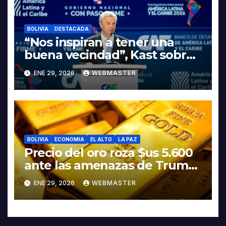
BOLIVIA
DESTACADA
“Nos inspiran a tener una
buena vecindad”, Kast sobre
discurso del presidente
ENE 29, 2026
WEBMASTER
Rodrigo Paz
BOLIVIA
ECONOMIA
EL ALTO
LA PAZ
Precio del oro roza $us 5.600
ante las amenazas de Trump
contra Irán
ENE 29, 2026
WEBMASTER