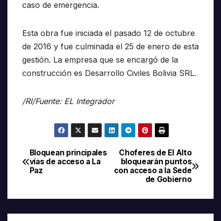
caso de emergencia.
Esta obra fue iniciada el pasado 12 de octubre
de 2016 y fue culminada el 25 de enero de esta
gestión. La empresa que se encargó de la
construcción es Desarrollo Civiles Bolivia SRL.
/RI/Fuente: EL Integrador
Bloquean principales
Choferes de El Alto
Navegación
vías de acceso a La
bloquearán puntos
Paz
con acceso a la Sede
de
de Gobierno
entradas