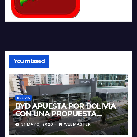
You missed
BOLIVIA
BYD APUESTA POR BOLIVIA
CON UNA PROPUESTA
INTEGRAL PARA IMPULSAR
31 MAYO, 2026
WEBMASTER
LA ELECTROMOVILIDAD Y LA
INDUSTRIALIZACIÓN DEL