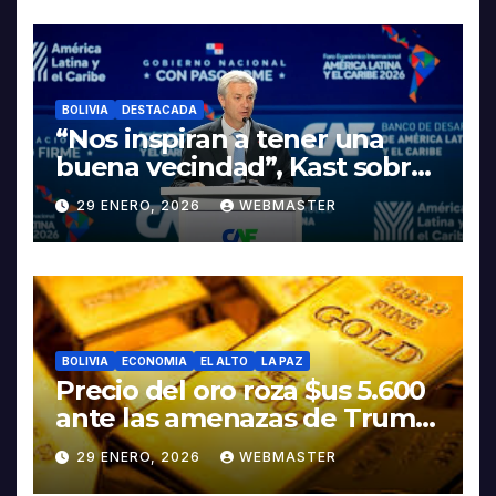
LITIO
BOLIVIA
DESTACADA
“Nos inspiran a tener una
buena vecindad”, Kast sobre
discurso del presidente
29 ENERO, 2026
WEBMASTER
Rodrigo Paz
BOLIVIA
ECONOMIA
EL ALTO
LA PAZ
Precio del oro roza $us 5.600
ante las amenazas de Trump
contra Irán
29 ENERO, 2026
WEBMASTER