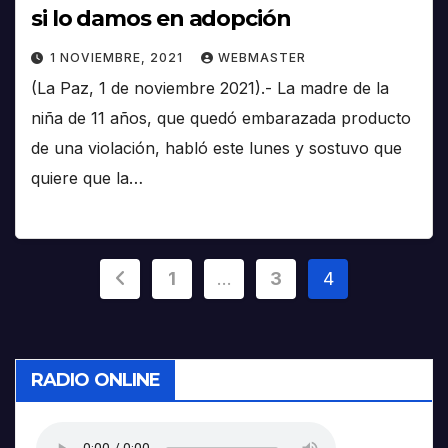
si lo damos en adopción
1 NOVIEMBRE, 2021
WEBMASTER
(La Paz, 1 de noviembre 2021).- La madre de la
niña de 11 años, que quedó embarazada producto
de una violación, habló este lunes y sostuvo que
quiere que la…
Paginación
1
…
3
4
de
entradas
RADIO ONLINE