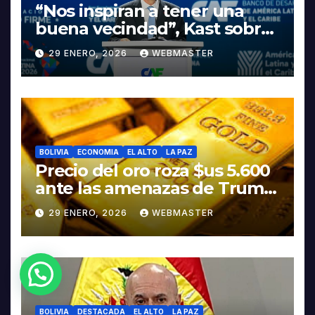
“Nos inspiran a tener una
buena vecindad”, Kast sobre
discurso del presidente
29 ENERO, 2026
WEBMASTER
Rodrigo Paz
BOLIVIA
ECONOMIA
EL ALTO
LA PAZ
Precio del oro roza $us 5.600
ante las amenazas de Trump
contra Irán
29 ENERO, 2026
WEBMASTER
¿Necesitas Ayuda?
BOLIVIA
DESTACADA
EL ALTO
LA PAZ