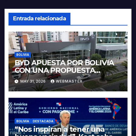
Entrada relacionada
BOLIVIA
BYD APUESTA POR BOLIVIA
CON UNA PROPUESTA
INTEGRAL PARA IMPULSAR
MAY 31, 2026
WEBMASTER
LA ELECTROMOVILIDAD Y LA
INDUSTRIALIZACIÓN DEL
LITIO
BOLIVIA
DESTACADA
“Nos inspiran a tener una