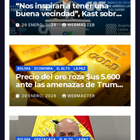
“Nos inspiran a tener una
buena vecindad”, Kast sobre
discurso del presidente
29 ENERO, 2026
WEBMASTER
Rodrigo Paz
BOLIVIA
ECONOMIA
EL ALTO
LA PAZ
Precio del oro roza $us 5.600
ante las amenazas de Trump
contra Irán
29 ENERO, 2026
WEBMASTER
BOLIVIA
DESTACADA
EL ALTO
LA PAZ