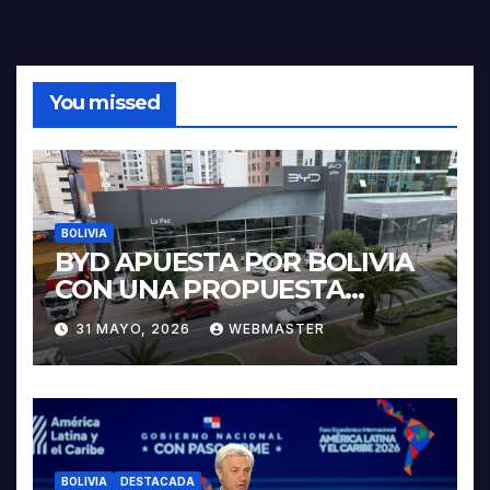
You missed
BOLIVIA
BYD APUESTA POR BOLIVIA
CON UNA PROPUESTA
INTEGRAL PARA IMPULSAR
31 MAYO, 2026
WEBMASTER
LA ELECTROMOVILIDAD Y LA
INDUSTRIALIZACIÓN DEL
LITIO
BOLIVIA
DESTACADA