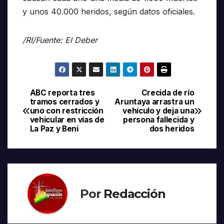
y unos 40.000 heridos, según datos oficiales.
/RI/Fuente: El Deber
ABC reporta tres
Crecida de río
Navegación
tramos cerrados y
Aruntaya arrastra un
uno con restricción
vehículo y deja una
de
vehicular en vías de
persona fallecida y
La Paz y Beni
dos heridos
entradas
Por
Redacción