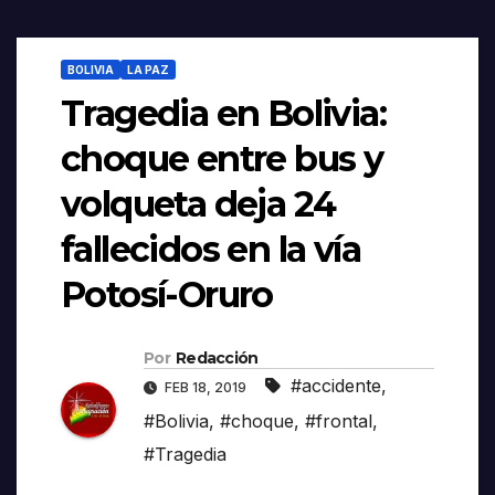
BOLIVIA
LA PAZ
Tragedia en Bolivia:
choque entre bus y
volqueta deja 24
fallecidos en la vía
Potosí-Oruro
Por
Redacción
#accidente
,
FEB 18, 2019
#Bolivia
,
#choque
,
#frontal
,
#Tragedia