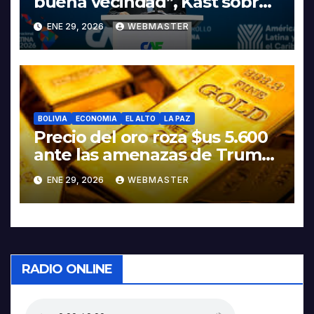
buena vecindad”, Kast sobre
discurso del presidente
ENE 29, 2026
WEBMASTER
Rodrigo Paz
BOLIVIA
ECONOMIA
EL ALTO
LA PAZ
Precio del oro roza $us 5.600
ante las amenazas de Trump
contra Irán
ENE 29, 2026
WEBMASTER
RADIO ONLINE