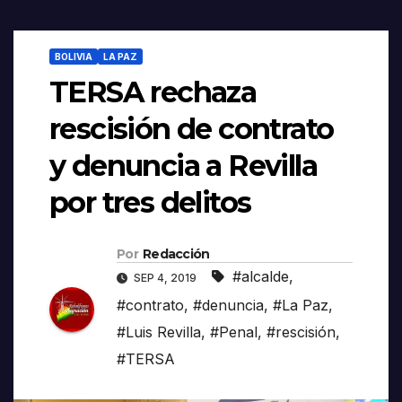
BOLIVIA
LA PAZ
TERSA rechaza
rescisión de contrato
y denuncia a Revilla
por tres delitos
Por
Redacción
#alcalde
,
SEP 4, 2019
#contrato
,
#denuncia
,
#La Paz
,
#Luis Revilla
,
#Penal
,
#rescisión
,
#TERSA