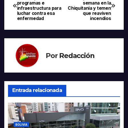
programas e
semana en la
de
infraestructura para
Chiquitania y temen
luchar contra esa
que reaviven
entradas
enfermedad
incendios
Por
Redacción
Entrada relacionada
BOLIVIA