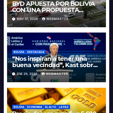
BYD APUESTA POR BOLIVIA
CON UNA PROPUESTA
INTEGRAL PARA IMPULSAR
MAY 31, 2026
WEBMASTER
LA ELECTROMOVILIDAD Y LA
INDUSTRIALIZACIÓN DEL
LITIO
BOLIVIA
DESTACADA
“Nos inspiran a tener una
buena vecindad”, Kast sobre
discurso del presidente
ENE 29, 2026
WEBMASTER
Rodrigo Paz
BOLIVIA
ECONOMIA
EL ALTO
LA PAZ