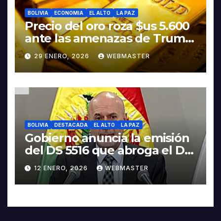
BOLIVIA
ECONOMIA
EL ALTO
LA PAZ
Precio del oro roza $us 5.600
ante las amenazas de Trump
contra Irán
29 ENERO, 2026
WEBMASTER
BOLIVIA
DESTACADA
EL ALTO
LA PAZ
Gobierno anuncia la emisión
del DS 5516 que abroga el DS
5503
12 ENERO, 2026
WEBMASTER