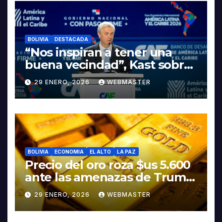
LITIO
BOLIVIA
DESTACADA
“Nos inspiran a tener una
buena vecindad”, Kast sobre
discurso del presidente
29 ENERO, 2026
WEBMASTER
Rodrigo Paz
BOLIVIA
ECONOMIA
EL ALTO
LA PAZ
Precio del oro roza $us 5.600
ante las amenazas de Trump
contra Irán
29 ENERO, 2026
WEBMASTER