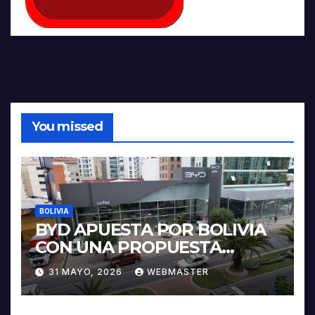
You missed
BOLIVIA
BYD APUESTA POR BOLIVIA
CON UNA PROPUESTA
INTEGRAL PARA IMPULSAR
31 MAYO, 2026
WEBMASTER
LA ELECTROMOVILIDAD Y LA
INDUSTRIALIZACIÓN DEL