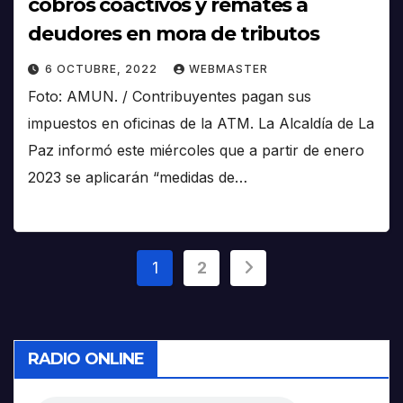
cobros coactivos y remates a
deudores en mora de tributos
6 OCTUBRE, 2022
WEBMASTER
Foto: AMUN. / Contribuyentes pagan sus
impuestos en oficinas de la ATM. La Alcaldía de La
Paz informó este miércoles que a partir de enero
2023 se aplicarán “medidas de…
Paginación
1
2
de
entradas
RADIO ONLINE