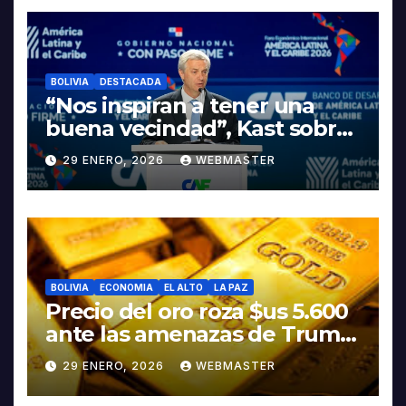
LITIO
BOLIVIA
DESTACADA
“Nos inspiran a tener una
buena vecindad”, Kast sobre
discurso del presidente
29 ENERO, 2026
WEBMASTER
Rodrigo Paz
BOLIVIA
ECONOMIA
EL ALTO
LA PAZ
Precio del oro roza $us 5.600
ante las amenazas de Trump
contra Irán
29 ENERO, 2026
WEBMASTER