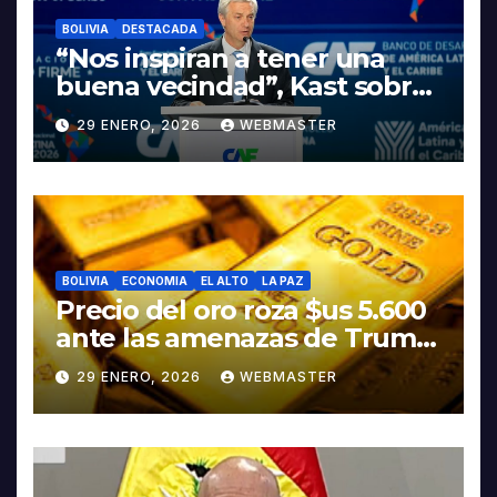
BOLIVIA
DESTACADA
“Nos inspiran a tener una
buena vecindad”, Kast sobre
discurso del presidente
29 ENERO, 2026
WEBMASTER
Rodrigo Paz
BOLIVIA
ECONOMIA
EL ALTO
LA PAZ
Precio del oro roza $us 5.600
ante las amenazas de Trump
contra Irán
29 ENERO, 2026
WEBMASTER