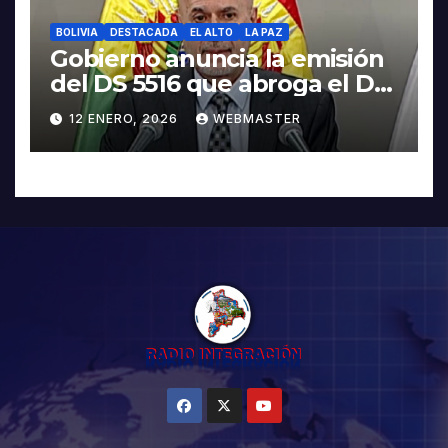
BOLIVIA
DESTACADA
EL ALTO
LA PAZ
Gobierno anuncia la emisión
del DS 5516 que abroga el DS
5503
12 ENERO, 2026
WEBMASTER