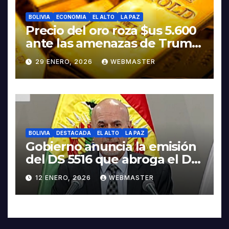
BOLIVIA
ECONOMIA
EL ALTO
LA PAZ
Precio del oro roza $us 5.600
ante las amenazas de Trump
contra Irán
29 ENERO, 2026
WEBMASTER
BOLIVIA
DESTACADA
EL ALTO
LA PAZ
Gobierno anuncia la emisión
del DS 5516 que abroga el DS
5503
12 ENERO, 2026
WEBMASTER