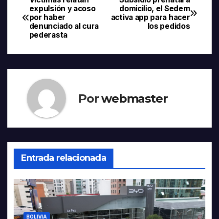
Navegación
expulsión y acoso
domicilio, el Sedem
por haber
activa app para hacer
de
denunciado al cura
los pedidos
pederasta
entradas
Por
webmaster
Entrada relacionada
BOLIVIA