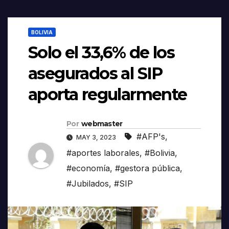
BOLIVIA
Solo el 33,6% de los
asegurados al SIP
aporta regularmente
Por
webmaster
#AFP's
,
MAY 3, 2023
#aportes laborales
,
#Bolivia
,
#economía
,
#gestora pública
,
#Jubilados
,
#SIP