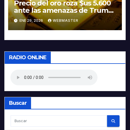
Precio del oro roza $us 5.600
ante las amenazas de Trump
contra Irán
ENE 29, 2026
WEBMASTER
RADIO ONLINE
Buscar