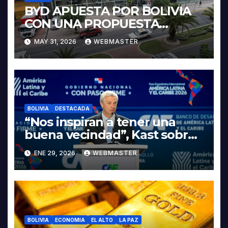
BYD APUESTA POR BOLIVIA
CON UNA PROPUESTA
INTEGRAL PARA IMPULSAR
MAY 31, 2026
WEBMASTER
LA ELECTROMOVILIDAD Y LA
INDUSTRIALIZACIÓN DEL
LITIO
BOLIVIA
DESTACADA
“Nos inspiran a tener una
buena vecindad”, Kast sobre
discurso del presidente
ENE 29, 2026
WEBMASTER
Rodrigo Paz
BOLIVIA
ECONOMIA
EL ALTO
LA PAZ