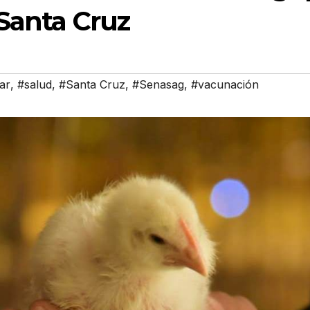
 Santa Cruz
ar
,
#salud
,
#Santa Cruz
,
#Senasag
,
#vacunación