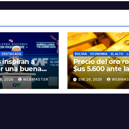
DESTACADA
BOLIVIA
ECONOMIA
EL ALTO
L
 inspiran a
Precio del oro r
r una buena
$us 5.600 ante l
ndad”, Kast
amenazas de
9, 2026
WEBMASTER
ENE 29, 2026
WEBMAS
e discurso del
Trump contra Ir
idente Rodrigo