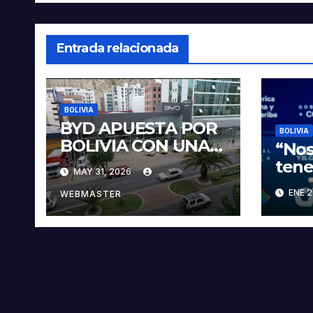
Entrada relacionada
BOLIVIA
BYD APUESTA POR
BOLIVIA
BOLIVIA CON UNA
“Nos
PROPUESTA
tene
MAY 31, 2026
INTEGRAL PARA
veci
ENE 2
IMPULSAR LA
WEBMASTER
sobr
ELECTROMOVILIDA
pres
D Y LA
Paz
INDUSTRIALIZACIÓ
N DEL LITIO