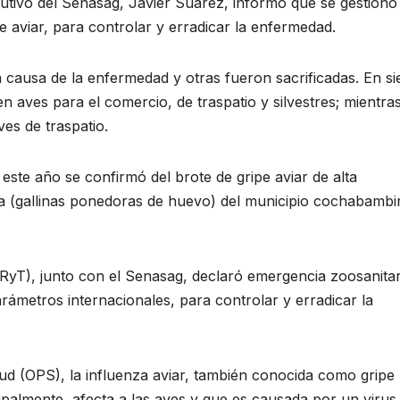
cutivo del Senasag, Javier Suárez, informó que se gestionó 
e aviar, para controlar y erradicar la enfermedad.
causa de la enfermedad y otras fueron sacrificadas. En si
 aves para el comercio, de traspatio y silvestres; mientra
ves de traspatio.
 este año se confirmó del brote de gripe aviar de alta
ra (gallinas ponedoras de huevo) del municipio cochabambi
DRyT), junto con el Senasag, declaró emergencia zoosanitar
rámetros internacionales, para controlar y erradicar la
d (OPS), la influenza aviar, también conocida como gripe
ipalmente, afecta a las aves y que es causada por un virus 