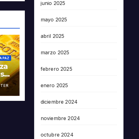
junio 2025
mayo 2025
abril 2025
marzo 2025
A PAZ
oza
febrero 2025
as
enero 2025
TER
án
diciembre 2024
noviembre 2024
octubre 2024