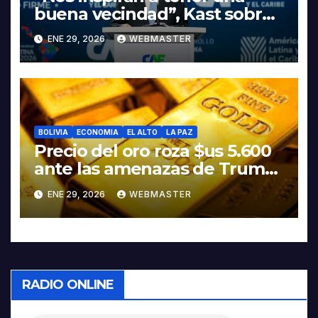
buena vecindad”, Kast sobre
discurso del presidente
ENE 29, 2026
WEBMASTER
Rodrigo Paz
BOLIVIA
ECONOMIA
EL ALTO
LA PAZ
Precio del oro roza $us 5.600
ante las amenazas de Trump
contra Irán
ENE 29, 2026
WEBMASTER
RADIO ONLINE