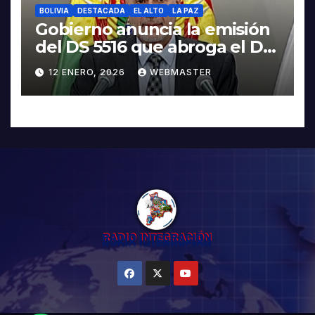
BOLIVIA
DESTACADA
EL ALTO
LA PAZ
Gobierno anuncia la emisión
del DS 5516 que abroga el DS
5503
12 ENERO, 2026
WEBMASTER