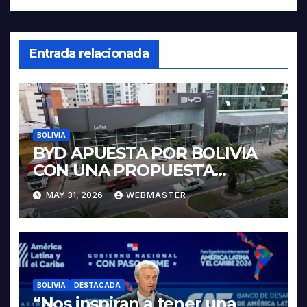
Entrada relacionada
BOLIVIA
BYD APUESTA POR BOLIVIA
CON UNA PROPUESTA
INTEGRAL PARA IMPULSAR
MAY 31, 2026
WEBMASTER
LA ELECTROMOVILIDAD Y LA
INDUSTRIALIZACIÓN DEL
LITIO
BOLIVIA
DESTACADA
“Nos inspiran a tener una