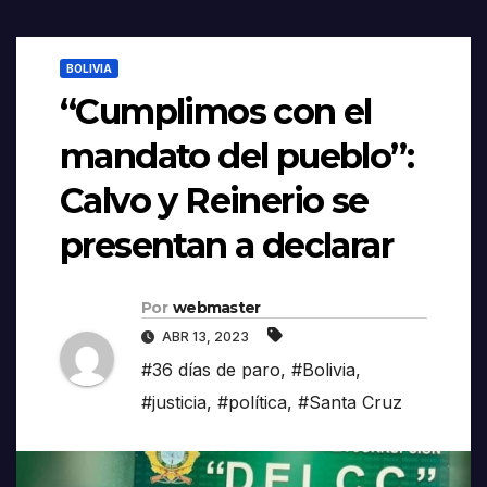
BOLIVIA
“Cumplimos con el
mandato del pueblo”:
Calvo y Reinerio se
presentan a declarar
Por
webmaster
ABR 13, 2023
#36 días de paro
,
#Bolivia
,
#justicia
,
#política
,
#Santa Cruz