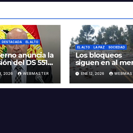
DESTACADA
EL ALTO
EL ALTO
LA PAZ
SOCIEDAD
erno anuncia la
Los bloqueos
ión del DS 5516
siguen en al me
abroga el DS
25 puntos,
2, 2026
WEBMASTER
ENE 12, 2026
WEBMAS
3
movilizados pid
abrogación del 
en la Gaceta