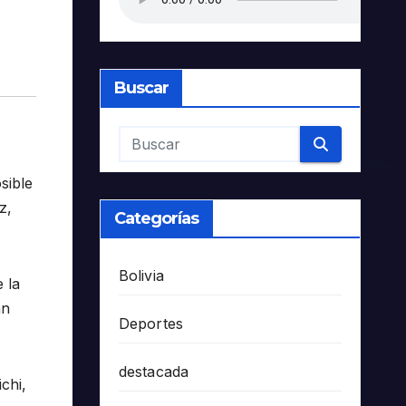
Buscar
sible
z,
Categorías
Bolivia
 la
an
Deportes
destacada
chi,