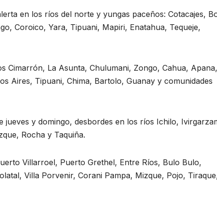
 alerta en los ríos del norte y yungas paceños: Cotacajes, B
, Coroico, Yara, Tipuani, Mapiri, Enatahua, Tequeje,
os Cimarrón, La Asunta, Chulumani, Zongo, Cahua, Apana
nos Aires, Tipuani, Chima, Bartolo, Guanay y comunidades
jueves y domingo, desbordes en los ríos Ichilo, Ivirgarza
zque, Rocha y Taquiña.
erto Villarroel, Puerto Grethel, Entre Ríos, Bulo Bulo,
latal, Villa Porvenir, Corani Pampa, Mizque, Pojo, Tiraque