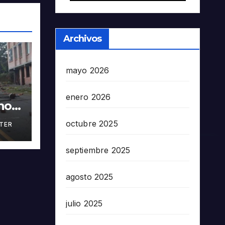
Archivos
mayo 2026
enero 2026
nos
octubre 2025
TER
en
5503
septiembre 2025
agosto 2025
julio 2025