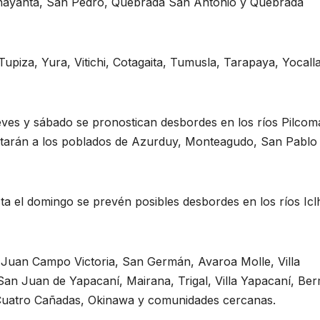
 Chayanta, San Pedro, Quebrada San Antonio y Quebrada
piza, Yura, Vitichi, Cotagaita, Tumusla, Tarapaya, Yocalla
eves y sábado se pronostican desbordes en los ríos Pilcom
ctarán a los poblados de Azurduy, Monteagudo, San Pablo
ta el domingo se prevén posibles desbordes en los ríos Iclh
 Juan Campo Victoria, San Germán, Avaroa Molle, Villa
n Juan de Yapacaní, Mairana, Trigal, Villa Yapacaní, Ber
Cuatro Cañadas, Okinawa y comunidades cercanas.