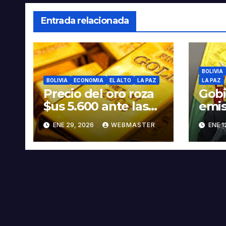
Entrada relacionada
BOLIVIA
BOLIVIA
ECONOMIA
EL ALTO
LA PAZ
LA PAZ
Precio del oro roza
Gobi
$us 5.600 ante las
emis
amenazas de
que 
ENE 29, 2026
WEBMASTER
ENE 1
Trump contra Irán
550