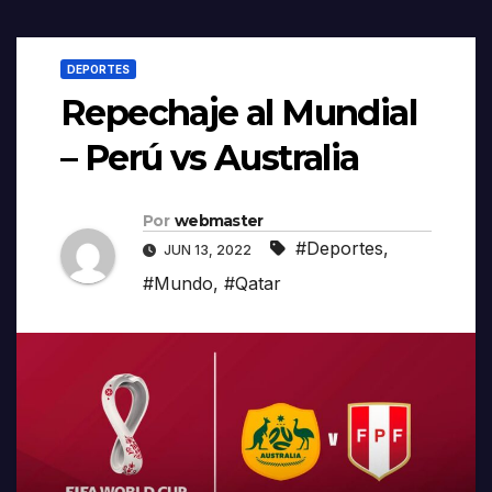
DEPORTES
Repechaje al Mundial
– Perú vs Australia
Por
webmaster
#Deportes
,
JUN 13, 2022
#Mundo
,
#Qatar