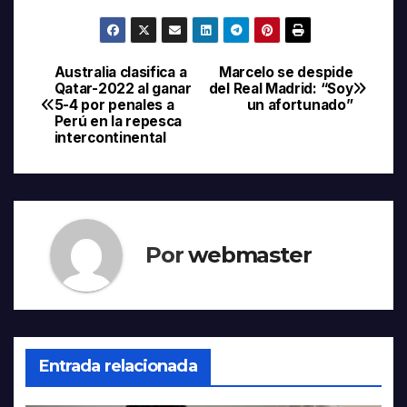
Australia clasifica a
Marcelo se despide
Navegación
Qatar-2022 al ganar
del Real Madrid: “Soy
5-4 por penales a
un afortunado”
de
Perú en la repesca
intercontinental
entradas
Por
webmaster
Entrada relacionada