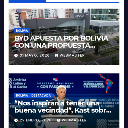
BOLIVIA
BYD APUESTA POR BOLIVIA
CON UNA PROPUESTA
INTEGRAL PARA IMPULSAR
31 MAYO, 2026
WEBMASTER
LA ELECTROMOVILIDAD Y LA
INDUSTRIALIZACIÓN DEL
LITIO
BOLIVIA
DESTACADA
“Nos inspiran a tener una
buena vecindad”, Kast sobre
discurso del presidente
29 ENERO, 2026
WEBMASTER
Rodrigo Paz