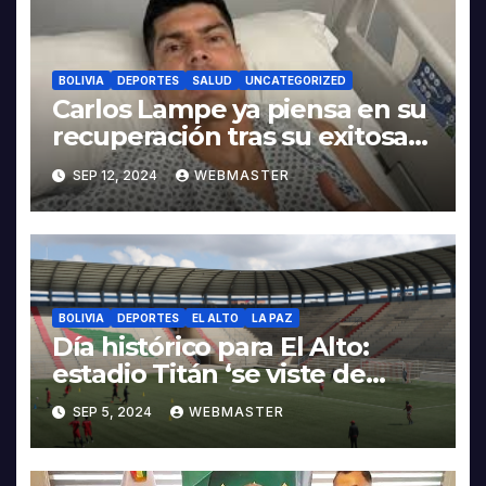
BOLIVIA
DEPORTES
SALUD
UNCATEGORIZED
Carlos Lampe ya piensa en su
recuperación tras su exitosa
operación en el tendón de
SEP 12, 2024
WEBMASTER
Aquiles
BOLIVIA
DEPORTES
EL ALTO
LA PAZ
Día histórico para El Alto:
estadio Titán ‘se viste de
esmoquin’ para eliminatorias
SEP 5, 2024
WEBMASTER