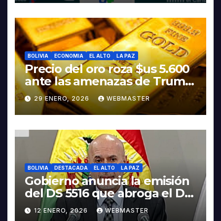
BOLIVIA
ECONOMIA
EL ALTO
LA PAZ
Precio del oro roza $us 5.600
ante las amenazas de Trump
contra Irán
29 ENERO, 2026
WEBMASTER
BOLIVIA
DESTACADA
EL ALTO
LA PAZ
Gobierno anuncia la emisión
del DS 5516 que abroga el DS
5503
12 ENERO, 2026
WEBMASTER