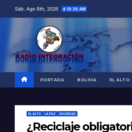
Saltar
Sáb. Ago 8th, 2026
4:18:37 AM
al
contenido
PORTADA
BOLIVIA
EL ALTO
EL ALTO
LA PAZ
SOCIEDAD
¿Reciclaje obligator