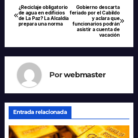
¿Reciclaje obligatorio
Gobierno descarta
Navegación
de agua en edificios
feriado por el Cabildo
de La Paz? La Alcaldía
y aclara que
de
prepara una norma
funcionarios podrán
asistir a cuenta de
entradas
vacación
Por
webmaster
Entrada relacionada