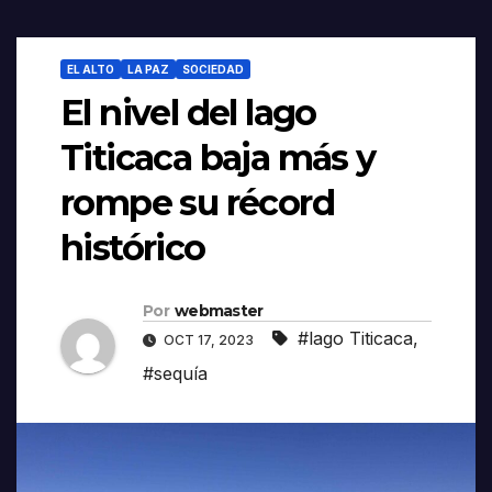
EL ALTO
LA PAZ
SOCIEDAD
El nivel del lago
Titicaca baja más y
rompe su récord
histórico
Por
webmaster
#lago Titicaca
,
OCT 17, 2023
#sequía