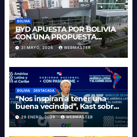
BOLIVIA
BYD APUESTA POR BOLIVIA
CON UNA PROPUESTA
INTEGRAL PARA IMPULSAR
31 MAYO, 2026
WEBMASTER
LA ELECTROMOVILIDAD Y LA
INDUSTRIALIZACIÓN DEL
LITIO
BOLIVIA
DESTACADA
“Nos inspiran a tener una
buena vecindad”, Kast sobre
discurso del presidente
29 ENERO, 2026
WEBMASTER
Rodrigo Paz