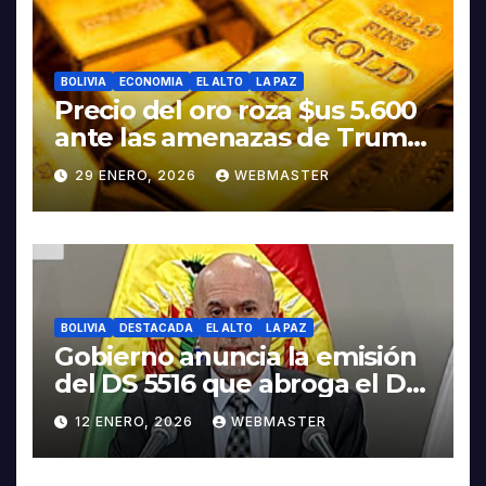
BOLIVIA
ECONOMIA
EL ALTO
LA PAZ
Precio del oro roza $us 5.600
ante las amenazas de Trump
contra Irán
29 ENERO, 2026
WEBMASTER
BOLIVIA
DESTACADA
EL ALTO
LA PAZ
Gobierno anuncia la emisión
del DS 5516 que abroga el DS
5503
12 ENERO, 2026
WEBMASTER