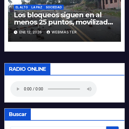
EL ALTO
LA PAZ
SOCIEDAD
Los bloqueos siguen en al
menos 25 puntos, movilizados
piden abrogación del 5503 en
ENE 12, 2026
WEBMASTER
la Gaceta
RADIO ONLINE
Buscar