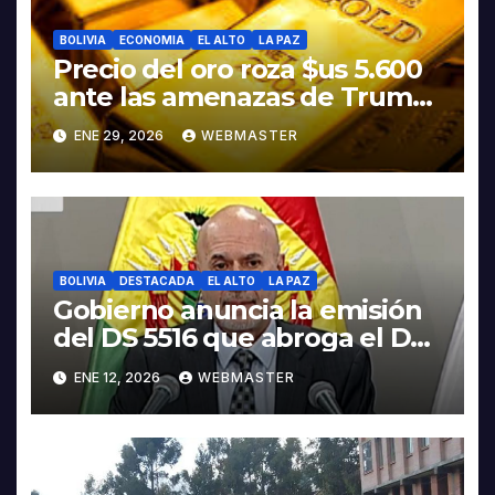
BOLIVIA
ECONOMIA
EL ALTO
LA PAZ
Precio del oro roza $us 5.600
ante las amenazas de Trump
contra Irán
ENE 29, 2026
WEBMASTER
BOLIVIA
DESTACADA
EL ALTO
LA PAZ
Gobierno anuncia la emisión
del DS 5516 que abroga el DS
5503
ENE 12, 2026
WEBMASTER