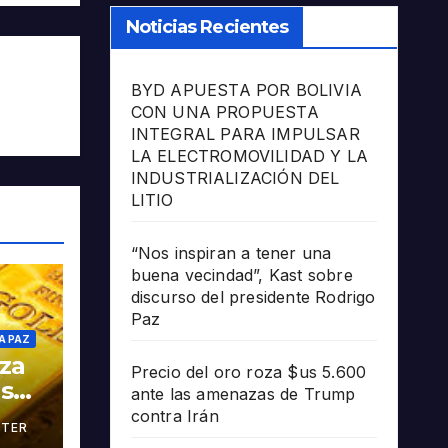
Noticias Recientes
BYD APUESTA POR BOLIVIA
CON UNA PROPUESTA
INTEGRAL PARA IMPULSAR
LA ELECTROMOVILIDAD Y LA
INDUSTRIALIZACIÓN DEL
LITIO
“Nos inspiran a tener una
buena vecindad”, Kast sobre
discurso del presidente Rodrigo
Paz
A PAZ
oza
Precio del oro roza $us 5.600
as
ante las amenazas de Trump
contra Irán
TER
án