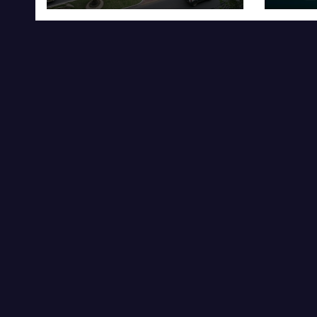
ELECTROMOVILIDA
pres
D Y LA
Paz
INDUSTRIALIZACIÓ
N DEL LITIO