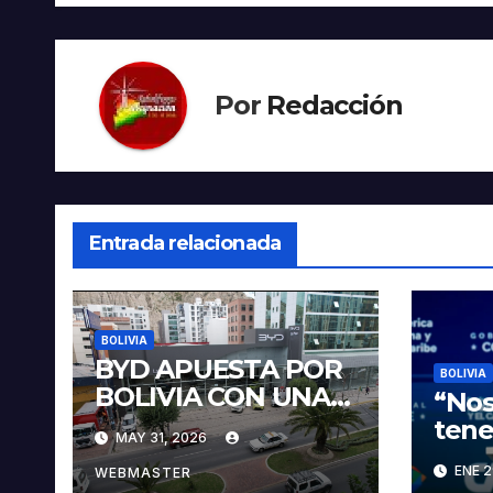
entradas
Por
Redacción
Entrada relacionada
BOLIVIA
BYD APUESTA POR
BOLIVIA
BOLIVIA CON UNA
“Nos
PROPUESTA
tene
MAY 31, 2026
INTEGRAL PARA
veci
ENE 2
IMPULSAR LA
WEBMASTER
sobr