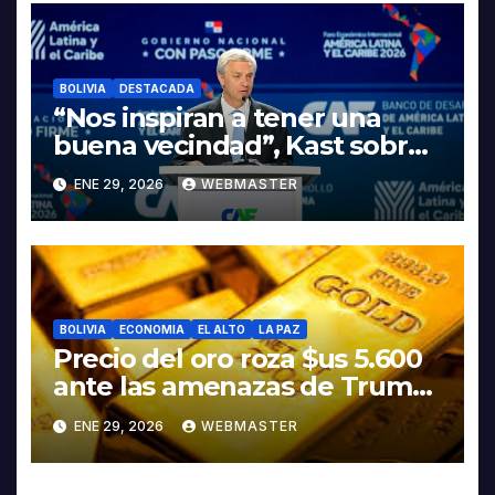
LITIO
BOLIVIA
DESTACADA
“Nos inspiran a tener una
buena vecindad”, Kast sobre
discurso del presidente
ENE 29, 2026
WEBMASTER
Rodrigo Paz
BOLIVIA
ECONOMIA
EL ALTO
LA PAZ
Precio del oro roza $us 5.600
ante las amenazas de Trump
contra Irán
ENE 29, 2026
WEBMASTER