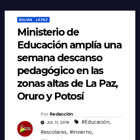
BOLIVIA
LA PAZ
Ministerio de
Educación amplía una
semana descanso
pedagógico en las
zonas altas de La Paz,
Oruro y Potosí
Por
Redacción
#Educación
,
JUL 11, 2018
#escolares
,
#invierno
,