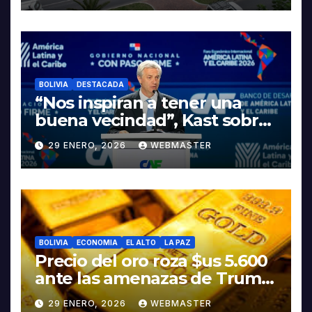
INDUSTRIALIZACIÓN DEL
LITIO
BOLIVIA
DESTACADA
“Nos inspiran a tener una
buena vecindad”, Kast sobre
discurso del presidente
29 ENERO, 2026
WEBMASTER
Rodrigo Paz
BOLIVIA
ECONOMIA
EL ALTO
LA PAZ
Precio del oro roza $us 5.600
ante las amenazas de Trump
contra Irán
29 ENERO, 2026
WEBMASTER