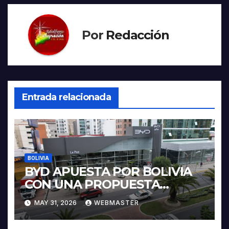
Por
Redacción
Entrada relacionada
BOLIVIA
BYD APUESTA POR BOLIVIA
CON UNA PROPUESTA
INTEGRAL PARA IMPULSAR
MAY 31, 2026
WEBMASTER
LA ELECTROMOVILIDAD Y LA
INDUSTRIALIZACIÓN DEL