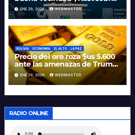
discurso del presidente
ENE 29, 2026
WEBMASTER
Rodrigo Paz
BOLIVIA
ECONOMIA
EL ALTO
LA PAZ
Precio del oro roza $us 5.600
ante las amenazas de Trump
contra Irán
ENE 29, 2026
WEBMASTER
RADIO ONLINE