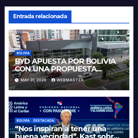
Entrada relacionada
BOLIVIA
BYD APUESTA POR BOLIVIA
CON UNA PROPUESTA
INTEGRAL PARA IMPULSAR
MAY 31, 2026
WEBMASTER
LA ELECTROMOVILIDAD Y LA
INDUSTRIALIZACIÓN DEL
LITIO
BOLIVIA
DESTACADA
“Nos inspiran a tener una
buena vecindad”, Kast sobre