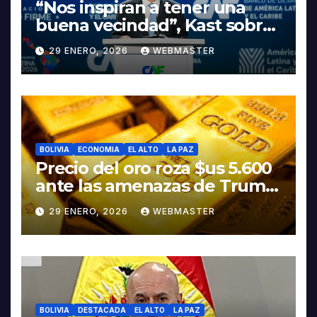
“Nos inspiran a tener una
buena vecindad”, Kast sobre
discurso del presidente
29 ENERO, 2026
WEBMASTER
Rodrigo Paz
BOLIVIA
ECONOMIA
EL ALTO
LA PAZ
Precio del oro roza $us 5.600
ante las amenazas de Trump
contra Irán
29 ENERO, 2026
WEBMASTER
BOLIVIA
DESTACADA
EL ALTO
LA PAZ