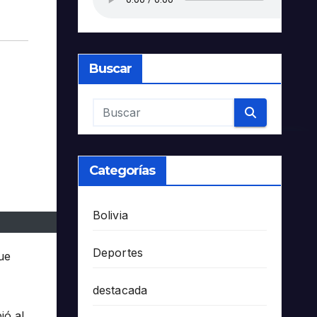
Buscar
Categorías
Bolivia
Deportes
ue
destacada
ió al