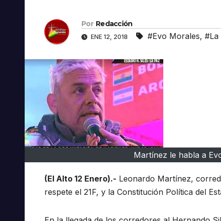
Por
Redacción
#Evo Morales
,
#La
ENE 12, 2018
Martínez le habla a Ev
(El Alto 12 Enero).-
Leonardo Martínez, corredor
respete el 21F, y la Constitución Política del 
En la llegada de los corredores al Hernando Si