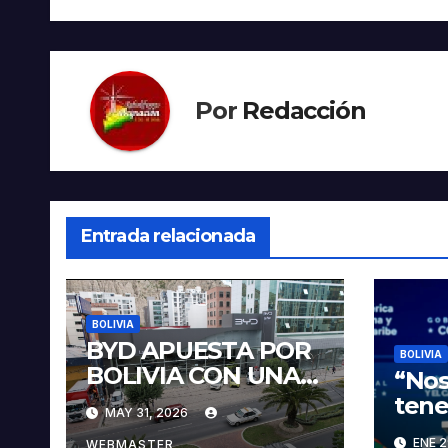
entradas
Por
Redacción
Entrada relacionada
BOLIVIA
BYD APUESTA POR
BOLIVIA
BOLIVIA CON UNA
“Nos
PROPUESTA
tene
MAY 31, 2026
INTEGRAL PARA
veci
ENE 2
WEBMASTER