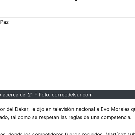
 Paz
o acerca del 21 F Foto: correodelsur.com
 del Dakar, le dijo en televisión nacional a Evo Morales q
Estado, tal como se respetan las reglas de una competencia.
les, donde los competidores fueron recibidos, Martínez sub