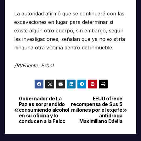
La autoridad afirmó que se continuará con las
excavaciones en lugar para determinar si
existe algún otro cuerpo, sin embargo, según
las investigaciones, señalan que ya no existiría
ninguna otra víctima dentro del inmueble.
/RI/Fuente: Erbol
Gobernador de La
EEUU ofrece
Navegación
Paz es sorprendido
recompensa de $us 5
consumiendo alcohol
millones por el exjefe
de
en su oficina y lo
antidroga
conducen a la Felcc
Maximiliano Dávila
entradas