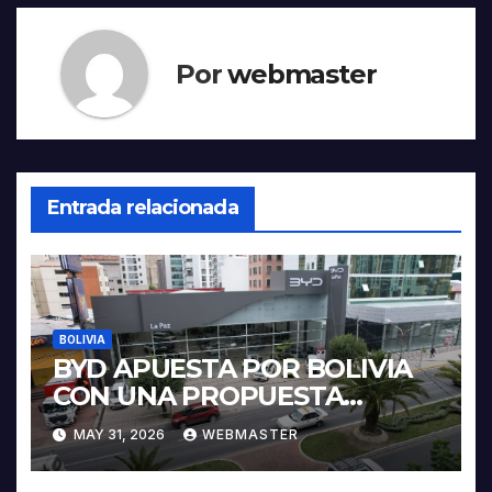
Por
webmaster
Entrada relacionada
BOLIVIA
BYD APUESTA POR BOLIVIA
CON UNA PROPUESTA
INTEGRAL PARA IMPULSAR
MAY 31, 2026
WEBMASTER
LA ELECTROMOVILIDAD Y LA
INDUSTRIALIZACIÓN DEL