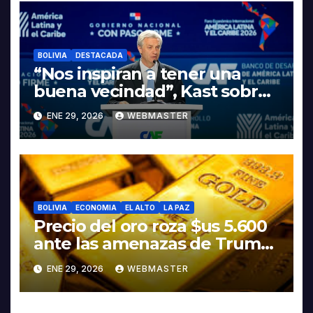
LITIO
BOLIVIA
DESTACADA
“Nos inspiran a tener una
buena vecindad”, Kast sobre
discurso del presidente
ENE 29, 2026
WEBMASTER
Rodrigo Paz
BOLIVIA
ECONOMIA
EL ALTO
LA PAZ
Precio del oro roza $us 5.600
ante las amenazas de Trump
contra Irán
ENE 29, 2026
WEBMASTER