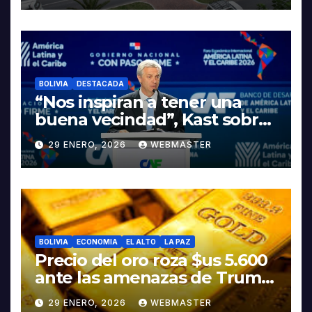
INDUSTRIALIZACIÓN DEL
LITIO
BOLIVIA
DESTACADA
“Nos inspiran a tener una
buena vecindad”, Kast sobre
discurso del presidente
29 ENERO, 2026
WEBMASTER
Rodrigo Paz
BOLIVIA
ECONOMIA
EL ALTO
LA PAZ
Precio del oro roza $us 5.600
ante las amenazas de Trump
contra Irán
29 ENERO, 2026
WEBMASTER