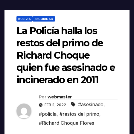
BOLIVIA
SEGURIDAD
La Policía halla los
restos del primo de
Richard Choque
quien fue asesinado e
incinerado en 2011
Por
webmaster
#asesinado
,
FEB 2, 2022
#policía
,
#restos del primo
,
#Richard Choque Flores