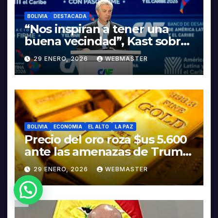
BOLIVIA
DESTACADA
“Nos inspiran a tener una
buena vecindad”, Kast sobre
discurso del presidente
29 ENERO, 2026
WEBMASTER
Rodrigo Paz
BOLIVIA
ECONOMIA
EL ALTO
LA PAZ
Precio del oro roza $us 5.600
ante las amenazas de Trump
contra Irán
29 ENERO, 2026
WEBMASTER