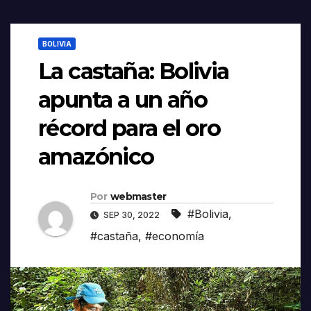
BOLIVIA
La castaña: Bolivia
apunta a un año
récord para el oro
amazónico
Por
webmaster
#Bolivia
,
SEP 30, 2022
#castaña
,
#economía