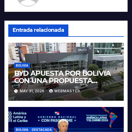
Entrada relacionada
BOLIVIA
BYD APUESTA POR BOLIVIA
CON UNA PROPUESTA
INTEGRAL PARA IMPULSAR
MAY 31, 2026
WEBMASTER
LA ELECTROMOVILIDAD Y LA
INDUSTRIALIZACIÓN DEL
LITIO
BOLIVIA
DESTACADA