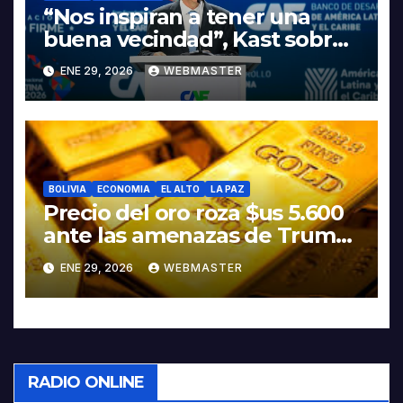
“Nos inspiran a tener una
buena vecindad”, Kast sobre
discurso del presidente
ENE 29, 2026
WEBMASTER
Rodrigo Paz
BOLIVIA
ECONOMIA
EL ALTO
LA PAZ
Precio del oro roza $us 5.600
ante las amenazas de Trump
contra Irán
ENE 29, 2026
WEBMASTER
RADIO ONLINE