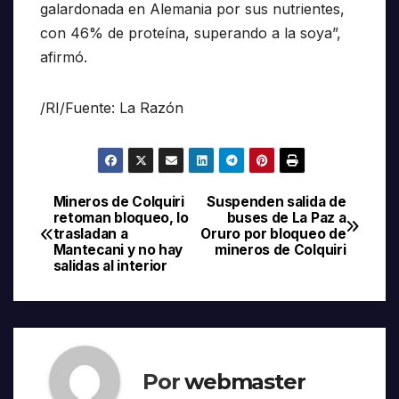
galardonada en Alemania por sus nutrientes,
con 46% de proteína, superando a la soya”,
afirmó.
/RI/Fuente: La Razón
Mineros de Colquiri
Suspenden salida de
Navegación
retoman bloqueo, lo
buses de La Paz a
trasladan a
Oruro por bloqueo de
de
Mantecani y no hay
mineros de Colquiri
salidas al interior
entradas
Por
webmaster